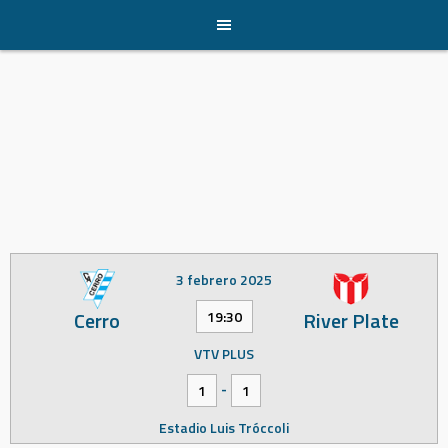
Skip
to
content
3 febrero 2025
Cerro
River Plate
19:30
VTV PLUS
-
1
1
Estadio Luis Tróccoli