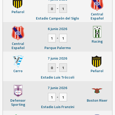
-
0
1
Peñarol
Central
Estadio Campeón del Siglo
Español
6 junio 2026
-
1
1
Racing
Central
Español
Parque Palermo
7 junio 2026
-
0
1
Cerro
Peñarol
Estadio Luis Tróccoli
7 junio 2026
-
1
1
Defensor
Boston River
Sporting
Estadio Luis Franzini