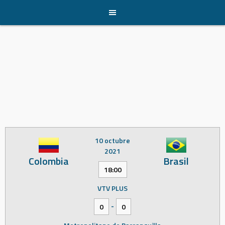
Skip
to
content
10 octubre
2021
Colombia
Brasil
18:00
VTV PLUS
-
0
0