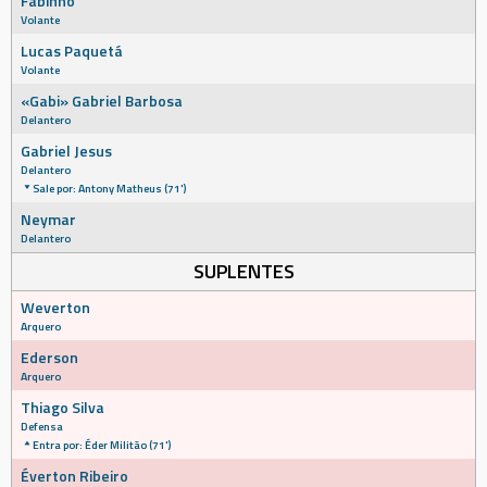
Fabinho
Volante
Lucas Paquetá
Volante
«Gabi» Gabriel Barbosa
Delantero
Gabriel Jesus
Delantero
Sale por: Antony Matheus (71')
Neymar
Delantero
SUPLENTES
Weverton
Arquero
Ederson
Arquero
Thiago Silva
Defensa
Entra por: Éder Militão (71')
Éverton Ribeiro