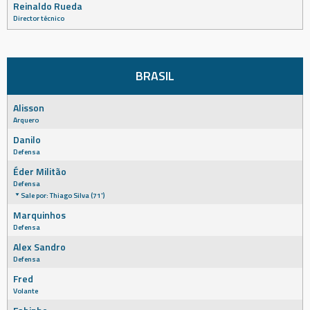
Reinaldo Rueda
Director técnico
BRASIL
Alisson
Arquero
Danilo
Defensa
Éder Militão
Defensa
Sale por: Thiago Silva (71')
Marquinhos
Defensa
Alex Sandro
Defensa
Fred
Volante