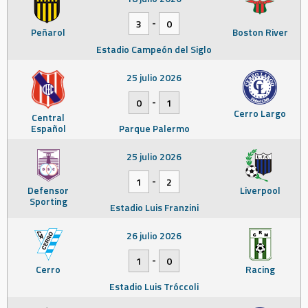
-
3
0
Peñarol
Boston River
Estadio Campeón del Siglo
25 julio 2026
-
0
1
Cerro Largo
Central
Español
Parque Palermo
25 julio 2026
-
1
2
Defensor
Liverpool
Sporting
Estadio Luis Franzini
26 julio 2026
-
1
0
Cerro
Racing
Estadio Luis Tróccoli