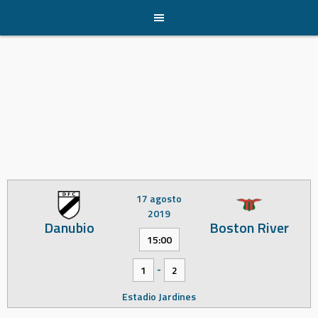
Skip
to
content
17 agosto
2019
Danubio
Boston River
15:00
-
1
2
Estadio Jardines