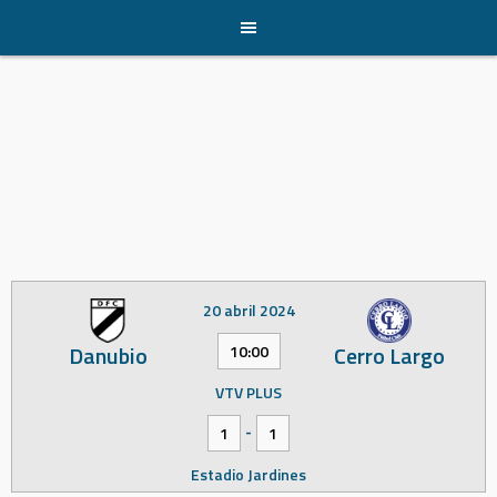
Skip
to
content
20 abril 2024
Danubio
Cerro Largo
10:00
VTV PLUS
-
1
1
Estadio Jardines