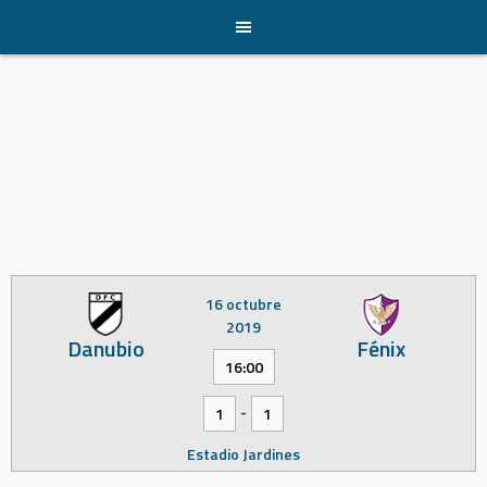
Skip
to
content
16 octubre
2019
Danubio
Fénix
16:00
-
1
1
Estadio Jardines