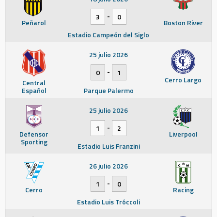
-
3
0
Peñarol
Boston River
Estadio Campeón del Siglo
25 julio 2026
-
0
1
Cerro Largo
Central
Español
Parque Palermo
25 julio 2026
-
1
2
Defensor
Liverpool
Sporting
Estadio Luis Franzini
26 julio 2026
-
1
0
Cerro
Racing
Estadio Luis Tróccoli