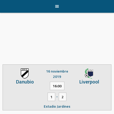
Skip
to
content
16 noviembre
2019
Danubio
Liverpool
16:00
-
1
2
Estadio Jardines