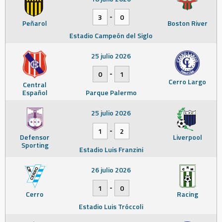
-
3
0
Peñarol
Boston River
Estadio Campeón del Siglo
25 julio 2026
-
0
1
Cerro Largo
Central
Español
Parque Palermo
25 julio 2026
-
1
2
Defensor
Liverpool
Sporting
Estadio Luis Franzini
26 julio 2026
-
1
0
Cerro
Racing
Estadio Luis Tróccoli