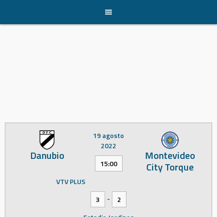
Skip
to
content
19 agosto
2022
Danubio
Montevideo
15:00
City Torque
VTV PLUS
-
3
2