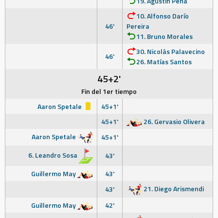
19. Agustín Peña
10. Alfonso Darío
46'
Pereira
11. Bruno Morales
30. Nicolás Palavecino
46'
26. Matías Santos
45+2'
Fin del 1er tiempo
Aaron Spetale
45+1'
45+1'
26. Gervasio Olivera
Aaron Spetale
45+1'
6. Leandro Sosa
43'
Guillermo May
43'
21. Diego Arismendi
43'
Guillermo May
42'