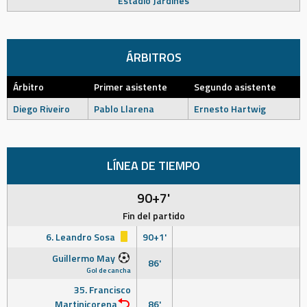
Estadio Jardines
ÁRBITROS
Árbitro
Primer asistente
Segundo asistente
Diego Riveiro
Pablo Llarena
Ernesto Hartwig
LÍNEA DE TIEMPO
90+7'
Fin del partido
6. Leandro Sosa
90+1'
Guillermo May
86'
Gol de cancha
35. Francisco
Martinicorena
86'