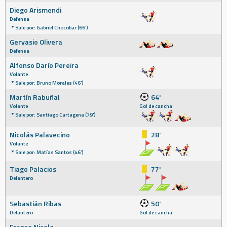
Diego Arismendi
Defensa
Sale por: Gabriel Chocobar (66')
Gervasio Olivera
Defensa
Alfonso Darío Pereira
Volante
Sale por: Bruno Morales (46')
Martín Rabuñal
64'
Volante
Gol de cancha
Sale por: Santiago Cartagena (79')
Nicolás Palavecino
28'
Volante
Sale por: Matías Santos (46')
Tiago Palacios
77'
Delantero
Sebastián Ribas
50'
Delantero
Gol de cancha
Franco Nicola