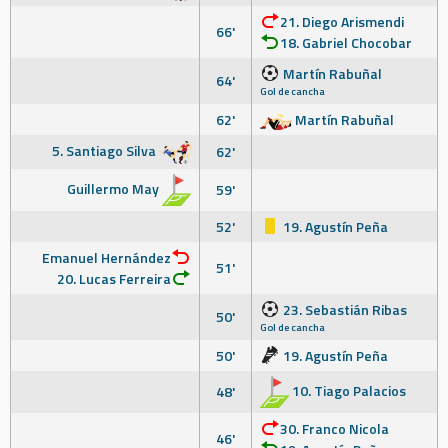
21. Diego Arismendi
66'
18. Gabriel Chocobar
Martín Rabuñal
64'
Gol de cancha
62'
Martín Rabuñal
5. Santiago Silva
62'
Guillermo May
59'
52'
19. Agustín Peña
Emanuel Hernández
51'
20. Lucas Ferreira
23. Sebastián Ribas
50'
Gol de cancha
50'
19. Agustín Peña
10. Tiago Palacios
48'
30. Franco Nicola
46'