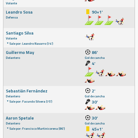
Volante
Leandro Sosa
90+1'
Defensa
Santiago Silva
Volante
Sale por: Leandro Navarro (74')
Guillermo May
86'
Delantero
Gol de cancha
4'
Sebastián Fernández
2'
Delantero
Gol de cancha
30'
Sale por: Facundo Silvera (75')
Aaron Spetale
30'
Delantero
Gol de cancha
45+1'
Sale por: Francisco Martinicorena (86')