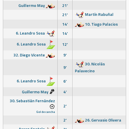
Guillermo May
21'
Martín Rabuñal
21'
14'
10. Tiago Palacios
6. Leandro Sosa
14'
6. Leandro Sosa
12'
32. Diego Vicente
9'
30. Nicolás
9'
Palavecino
6. Leandro Sosa
6'
Guillermo May
4'
30. Sebastián Fernández
2'
Gol de cancha
2'
26. Gervasio Olivera
Aaron Spetale