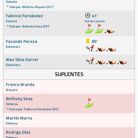
Volante
Sale por: Mathías Riquero (57')
Fabricio Fernández
41'
Volante
Gol de cancha
Sale por: Anthony Sosa (65')
Facundo Peraza
83'
Delantero
Alex Silva Garrel
Delantero
SUPLENTES
Franco Aranda
Arquero
Anthony Sosa
Defensa
Entra por: Fabricio Fernández (65')
Martín Marta
Defensa
Rodrigo Díaz
Defensa