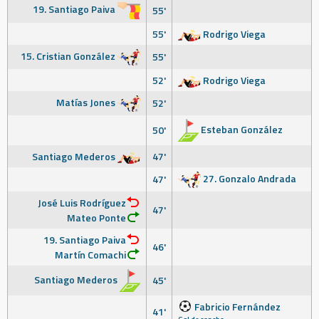
19. Santiago Paiva
55'
55'
Rodrigo Viega
15. Cristian González
55'
52'
Rodrigo Viega
Matías Jones
52'
Esteban González
50'
Santiago Mederos
47'
27. Gonzalo Andrada
47'
José Luis Rodríguez
47'
Mateo Ponte
19. Santiago Paiva
46'
Martín Comachi
Santiago Mederos
45'
Fabricio Fernández
41'