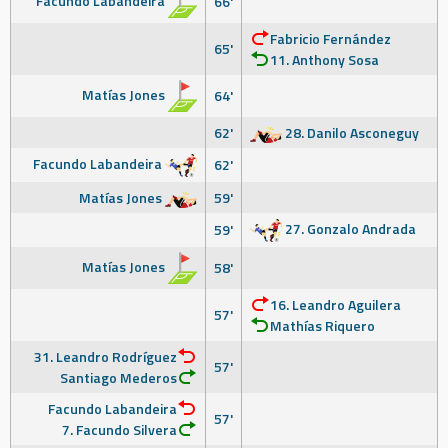
Facundo Labandeira
66'
Fabricio Fernández
65'
11. Anthony Sosa
Matías Jones
64'
62'
28. Danilo Asconeguy
Facundo Labandeira
62'
Matías Jones
59'
27. Gonzalo Andrada
59'
Matías Jones
58'
16. Leandro Aguilera
57'
Mathías Riquero
31. Leandro Rodríguez
57'
Santiago Mederos
Facundo Labandeira
57'
7. Facundo Silvera