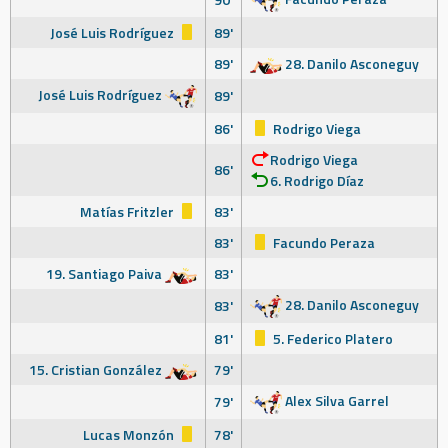
José Luis Rodríguez
89'
89'
28. Danilo Asconeguy
José Luis Rodríguez
89'
86'
Rodrigo Viega
Rodrigo Viega
86'
6. Rodrigo Díaz
Matías Fritzler
83'
83'
Facundo Peraza
19. Santiago Paiva
83'
28. Danilo Asconeguy
83'
81'
5. Federico Platero
15. Cristian González
79'
Alex Silva Garrel
79'
Lucas Monzón
78'