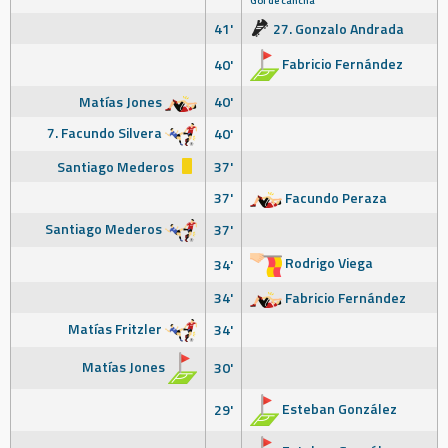
Gol de cancha
41'
27. Gonzalo Andrada
Fabricio Fernández
40'
Matías Jones
40'
7. Facundo Silvera
40'
Santiago Mederos
37'
37'
Facundo Peraza
Santiago Mederos
37'
Rodrigo Viega
34'
34'
Fabricio Fernández
Matías Fritzler
34'
Matías Jones
30'
Esteban González
29'