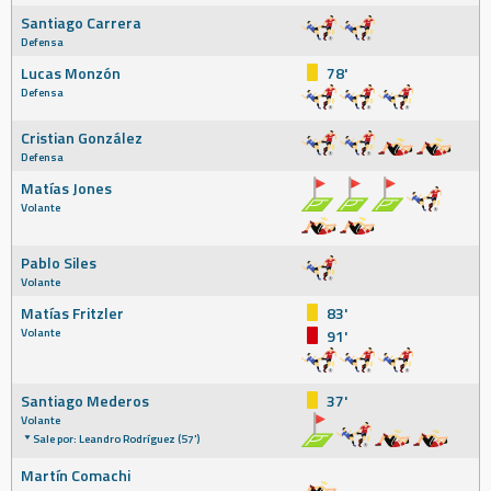
Santiago Carrera
Defensa
Lucas Monzón
78'
Defensa
Cristian González
Defensa
Matías Jones
Volante
Pablo Siles
Volante
Matías Fritzler
83'
Volante
91'
Santiago Mederos
37'
Volante
Sale por: Leandro Rodríguez (57')
Martín Comachi