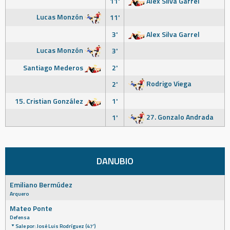
11'
Alex Silva Garrel
Lucas Monzón
11'
3'
Alex Silva Garrel
Lucas Monzón
3'
Santiago Mederos
2'
Rodrigo Viega
2'
15. Cristian González
1'
27. Gonzalo Andrada
1'
DANUBIO
Emiliano Bermúdez
Arquero
Mateo Ponte
Defensa
Sale por: José Luis Rodríguez (47')