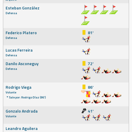
Esteban González
Defensa
Federico Platero
81'
Defensa
Lucas Ferreira
Defensa
Danilo Asconeguy
72'
Defensa
Rodrigo Viega
86'
Volante
Sale por: Rodrigo Díaz (86')
Gonzalo Andrada
41'
Volante
Leandro Aguilera