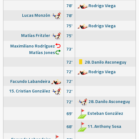
78'
Rodrigo Viega
Lucas Monzón
78'
75'
Rodrigo Viega
Matías Fritzler
75'
Maximiliano Rodríguez
73'
Matías Jones
72'
28. Danilo Asconeguy
72'
Rodrigo Viega
Facundo Labandeira
72'
15. Cristian González
72'
28. Danilo Asconeguy
72'
Esteban González
69'
11. Anthony Sosa
68'