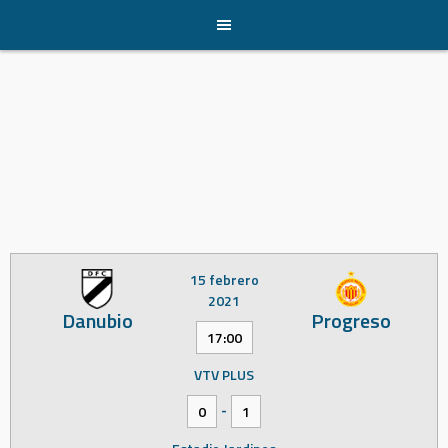
Skip
to
content
15 febrero
2021
Danubio
Progreso
17:00
VTV PLUS
-
0
1