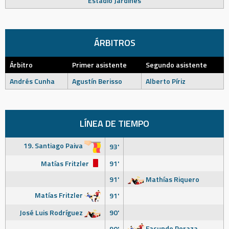
Estadio Jardines
ÁRBITROS
Árbitro
Primer asistente
Segundo asistente
Andrés Cunha
Agustín Berisso
Alberto Píriz
LÍNEA DE TIEMPO
19. Santiago Paiva
93'
Matías Fritzler
91'
91'
Mathías Riquero
Matías Fritzler
91'
José Luis Rodríguez
90'
Facundo Peraza
90'