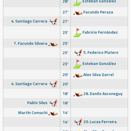
Esteban González
28'
27'
Facundo Peraza
4. Santiago Carrera
27'
Fabricio Fernández
25'
7. Facundo Silvera
25'
5. Federico Platero
25'
Esteban González
23'
20'
Alex Silva Garrel
4. Santiago Carrera
20'
18'
28. Danilo Asconeguy
Pablo Siles
18'
Martín Comachi
14'
20. Lucas Ferreira
14'