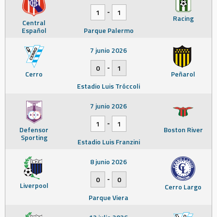
-
1
1
Racing
Central
Español
Parque Palermo
7 junio 2026
-
0
1
Cerro
Peñarol
Estadio Luis Tróccoli
7 junio 2026
-
1
1
Defensor
Boston River
Sporting
Estadio Luis Franzini
8 junio 2026
-
0
0
Liverpool
Cerro Largo
Parque Viera