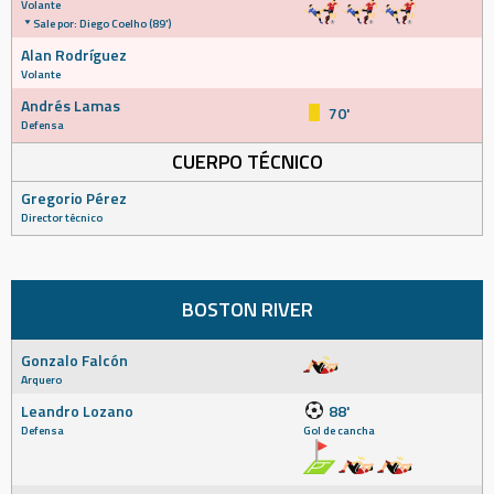
Volante
Sale por: Diego Coelho (89')
Alan Rodríguez
Volante
Andrés Lamas
70'
Defensa
CUERPO TÉCNICO
Gregorio Pérez
Director técnico
BOSTON RIVER
Gonzalo Falcón
Arquero
Leandro Lozano
88'
Defensa
Gol de cancha