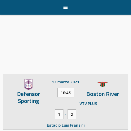
Skip
to
content
12 marzo 2021
Defensor
Boston River
18:45
Sporting
VTV PLUS
-
1
2
Estadio Luis Franzini