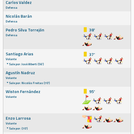
Carlos Valdez
Defensa
Nicolás Barán
Defensa
Pedro Silva Torrejón
38'
Defensa
Santiago Arias
37'
Volante
Sale por: José Alberti (56')
Agustín Nadruz
Volante
Sale por: Nicolás Freitas (70')
Wiston Fernández
95'
Volante
Enzo Larrosa
Volante
Sale por: (70')