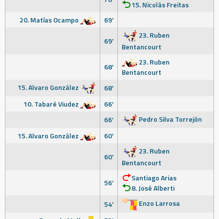
15. Nicolás Freitas
20. Matías Ocampo
69'
23. Ruben
69'
Bentancourt
23. Ruben
68'
Bentancourt
15. Alvaro González
68'
10. Tabaré Viudez
66'
Pedro Silva Torrejón
66'
15. Alvaro González
60'
23. Ruben
60'
Bentancourt
Santiago Arias
56'
8. José Alberti
Enzo Larrosa
54'