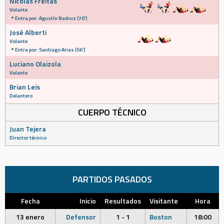
Nicolás Freitas
Volante
Entra por: Agustín Nadruz (70')
José Alberti
Volante
Entra por: Santiago Arias (56')
Luciano Olaizola
Volante
Brian Leis
Delantero
CUERPO TÉCNICO
Juan Tejera
Director técnico
PARTIDOS PASADOS
Fecha
Inicio
Resultados
Visitante
Hora
13 enero
Defensor
1 - 1
Boston
18:00