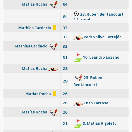
Matías Rocha
36'
23. Ruben Bentancourt
34'
Gol de penal
Mathías Cardacio
33'
32'
Pedro Silva Torrejón
Mathías Cardacio
32'
16. Leandro Lozano
31'
Matías Rocha
28'
23. Ruben
28'
Bentancourt
Matías Rocha
26'
26'
Enzo Larrosa
Matías Rocha
26'
9. Matías Rigoleto
21'