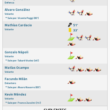
Defensa
Alvaro González
Volante
Sale por: Vicente Poggi (83')
Mathías Cardacio
51'
Volante
33'
Gonzalo Nápoli
Volante
Sale por: Tabaré Viudez (46')
Matías Ocampo
Volante
Facundo Milán
Delantero
Sale por: Alvaro Navarro (83')
Kevin Méndez
Volante
Sale por: Franco Zuculini (74')