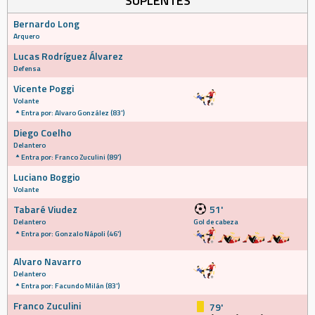
SUPLENTES
Bernardo Long
Arquero
Lucas Rodríguez Álvarez
Defensa
Vicente Poggi
Volante
Entra por: Alvaro González (83')
Diego Coelho
Delantero
Entra por: Franco Zuculini (89')
Luciano Boggio
Volante
Tabaré Viudez
51'
Delantero
Gol de cabeza
Entra por: Gonzalo Nápoli (46')
Alvaro Navarro
Delantero
Entra por: Facundo Milán (83')
Franco Zuculini
79'