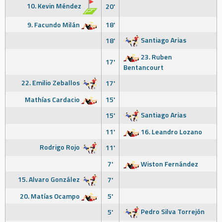
10. Kevin Méndez
20'
9. Facundo Milán
18'
Santiago Arias
18'
23. Ruben
17'
Bentancourt
22. Emilio Zeballos
17'
Mathías Cardacio
15'
Santiago Arias
15'
11'
16. Leandro Lozano
Rodrigo Rojo
11'
7'
Wiston Fernández
15. Alvaro González
7'
20. Matías Ocampo
5'
Pedro Silva Torrejón
5'