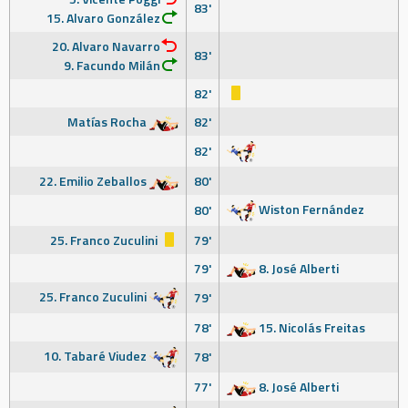
83'
15. Alvaro González
20. Alvaro Navarro
83'
9. Facundo Milán
82'
Matías Rocha
82'
82'
22. Emilio Zeballos
80'
Wiston Fernández
80'
25. Franco Zuculini
79'
79'
8. José Alberti
25. Franco Zuculini
79'
78'
15. Nicolás Freitas
10. Tabaré Viudez
78'
77'
8. José Alberti