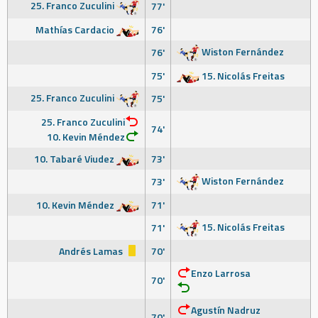
25. Franco Zuculini
77'
Mathías Cardacio
76'
Wiston Fernández
76'
75'
15. Nicolás Freitas
25. Franco Zuculini
75'
25. Franco Zuculini
74'
10. Kevin Méndez
10. Tabaré Viudez
73'
Wiston Fernández
73'
10. Kevin Méndez
71'
15. Nicolás Freitas
71'
Andrés Lamas
70'
Enzo Larrosa
70'
Agustín Nadruz
70'