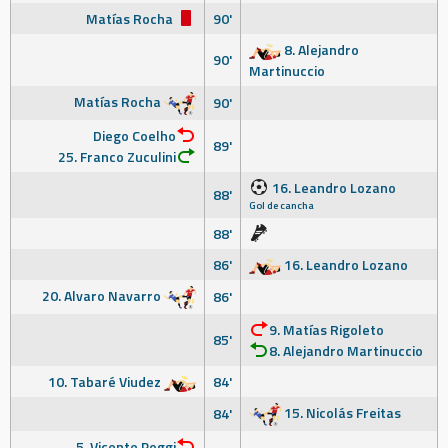
Matías Rocha
90'
8. Alejandro
90'
Martinuccio
Matías Rocha
90'
Diego Coelho
89'
25. Franco Zuculini
16. Leandro Lozano
88'
Gol de cancha
88'
86'
16. Leandro Lozano
20. Alvaro Navarro
86'
9. Matías Rigoleto
85'
8. Alejandro Martinuccio
10. Tabaré Viudez
84'
15. Nicolás Freitas
84'
5. Vicente Poggi