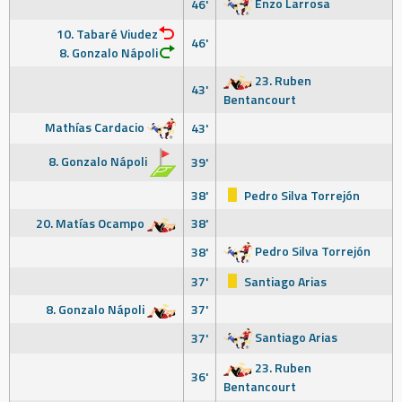
Enzo Larrosa
46'
10. Tabaré Viudez
46'
8. Gonzalo Nápoli
23. Ruben
43'
Bentancourt
Mathías Cardacio
43'
8. Gonzalo Nápoli
39'
38'
Pedro Silva Torrejón
20. Matías Ocampo
38'
Pedro Silva Torrejón
38'
37'
Santiago Arias
8. Gonzalo Nápoli
37'
Santiago Arias
37'
23. Ruben
36'
Bentancourt