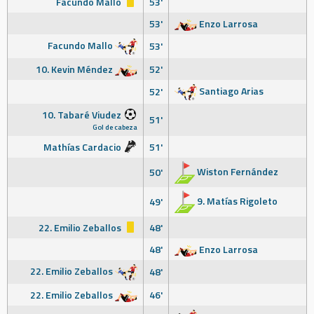
Facundo Mallo
53'
53'
Enzo Larrosa
Facundo Mallo
53'
10. Kevin Méndez
52'
Santiago Arias
52'
10. Tabaré Viudez
51'
Gol de cabeza
Mathías Cardacio
51'
Wiston Fernández
50'
9. Matías Rigoleto
49'
22. Emilio Zeballos
48'
48'
Enzo Larrosa
22. Emilio Zeballos
48'
22. Emilio Zeballos
46'