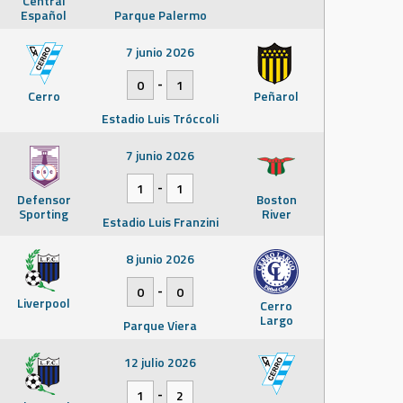
Central
Español
Parque Palermo
7 junio 2026
-
0
1
Cerro
Peñarol
Estadio Luis Tróccoli
7 junio 2026
-
1
1
Defensor
Boston
Sporting
River
Estadio Luis Franzini
8 junio 2026
-
0
0
Liverpool
Cerro
Largo
Parque Viera
12 julio 2026
-
1
2