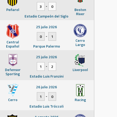
-
3
0
Peñarol
Boston
River
Estadio Campeón del Siglo
25 julio 2026
-
0
1
Cerro
Central
Largo
Español
Parque Palermo
25 julio 2026
-
1
2
Defensor
Liverpool
Sporting
Estadio Luis Franzini
26 julio 2026
-
1
0
Cerro
Racing
Estadio Luis Tróccoli
1 agosto 2026