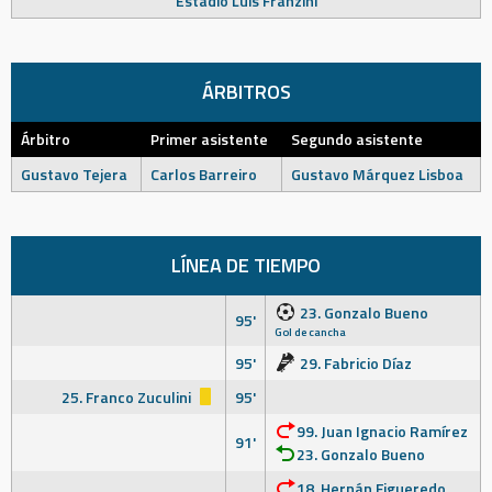
Estadio Luis Franzini
ÁRBITROS
Árbitro
Primer asistente
Segundo asistente
Gustavo Tejera
Carlos Barreiro
Gustavo Márquez Lisboa
LÍNEA DE TIEMPO
23. Gonzalo Bueno
95'
Gol de cancha
95'
29. Fabricio Díaz
25. Franco Zuculini
95'
99. Juan Ignacio Ramírez
91'
23. Gonzalo Bueno
18. Hernán Figueredo