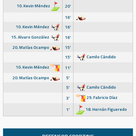
10. Kevin Méndez
20'
16'
10. Kevin Méndez
16'
15. Alvaro González
16'
20. Matías Ocampo
15'
Camilo Cándido
15'
10. Kevin Méndez
11'
20. Matías Ocampo
5'
Camilo Cándido
5'
29. Fabricio Díaz
3'
18. Hernán Figueredo
1'