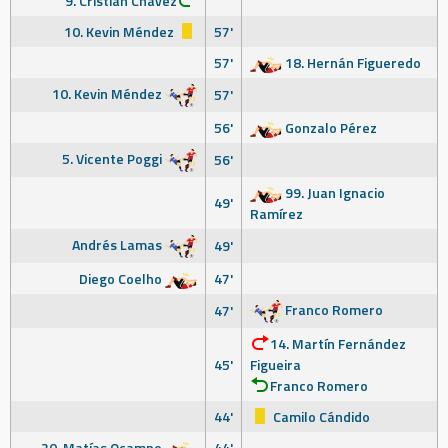
9. Cristian Chavez
10. Kevin Méndez
57'
57'
18. Hernán Figueredo
10. Kevin Méndez
57'
56'
Gonzalo Pérez
5. Vicente Poggi
56'
99. Juan Ignacio
49'
Ramírez
Andrés Lamas
49'
Diego Coelho
47'
Franco Romero
47'
14. Martín Fernández
45'
Figueira
Franco Romero
44'
Camilo Cándido
20. Matías Ocampo
44'