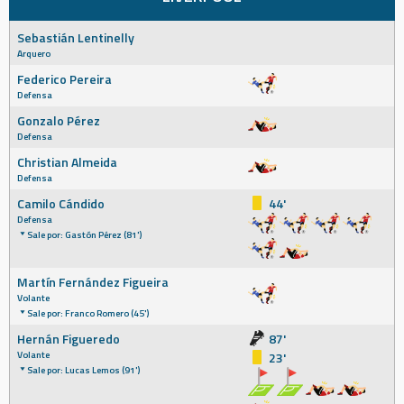
Sebastián Lentinelly
Arquero
Federico Pereira
Defensa
Gonzalo Pérez
Defensa
Christian Almeida
Defensa
Camilo Cándido
44'
Defensa
Sale por: Gastón Pérez (81')
Martín Fernández Figueira
Volante
Sale por: Franco Romero (45')
Hernán Figueredo
87'
Volante
23'
Sale por: Lucas Lemos (91')