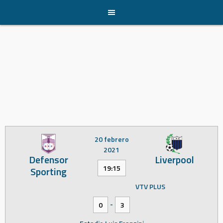
Skip
to
content
20 febrero
2021
Defensor
Liverpool
19:15
Sporting
VTV PLUS
-
0
3