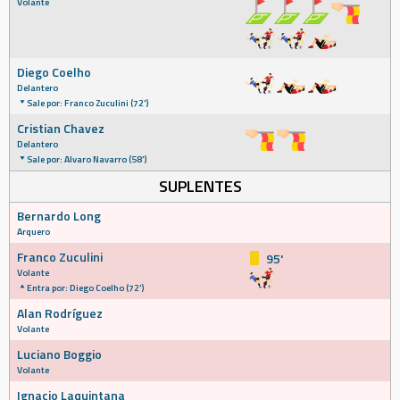
Volante
Diego Coelho
Delantero
Sale por: Franco Zuculini (72')
Cristian Chavez
Delantero
Sale por: Alvaro Navarro (58')
SUPLENTES
Bernardo Long
Arquero
Franco Zuculini
95'
Volante
Entra por: Diego Coelho (72')
Alan Rodríguez
Volante
Luciano Boggio
Volante
Ignacio Laquintana