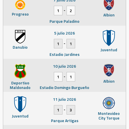
-
1
2
Progreso
Albion
Parque Paladino
5 julio 2026
-
1
1
Danubio
Juventud
Estadio Jardines
10 julio 2026
-
1
1
Albion
Deportivo
Maldonado
Estadio Domingo Burgueño
11 julio 2026
-
1
3
Montevideo
Juventud
City Torque
Parque Artigas