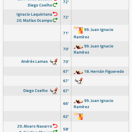
72'
Diego Coelho
Ignacio Laquintana
72'
20. Matías Ocampo
99. Juan Ignacio
71'
Ramírez
99. Juan Ignacio
70'
Ramírez
Andrés Lamas
70'
67'
18. Hernán Figueredo
67'
Diego Coelho
67'
99. Juan Ignacio
66'
Ramírez
62'
20. Alvaro Navarro
58'