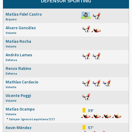
DEFENSOR SPORTING
Matías Fidel Castro
Arquero
Alvaro González
Volante
Matías Rocha
Volante
Andrés Lamas
Defensa
Renzo Rabino
Defensa
Mathías Cardacio
Volante
Vicente Poggi
Volante
Matías Ocampo
39'
Volante
Sale por: Ignacio Laquintana (72')
Kevin Méndez
57'