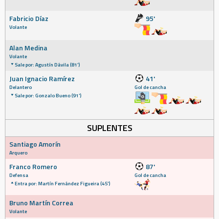
Fabricio Díaz
95'
Volante
Alan Medina
Volante
Sale por: Agustín Dávila (81')
Juan Ignacio Ramírez
41'
Delantero
Gol de cancha
Sale por: Gonzalo Bueno (91')
SUPLENTES
Santiago Amorín
Arquero
Franco Romero
87'
Defensa
Gol de cancha
Entra por: Martín Fernández Figueira (45')
Bruno Martín Correa
Volante