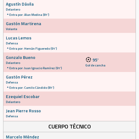
Agustín Dávila
Delantero
Entra por: Alan Medina (81')
Gastón Martirena
Volante
Lucas Lemos
Defensa
Entra por: Hernán Figueredo (91')
Gonzalo Bueno
95'
Delantero
Gol de cancha
Entra por: Juan Ignacio Ramírez (91')
Gastón Pérez
Defensa
Entra por: Camilo Cándido (81')
Ezequiel Escobar
Delantero
Jean Pierre Rosso
Defensa
CUERPO TÉCNICO
Marcelo Méndez