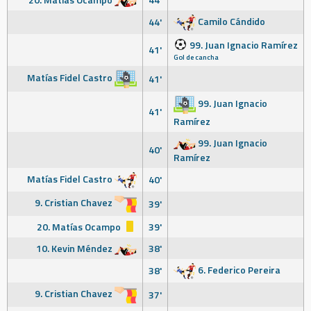
Camilo Cándido
44'
99. Juan Ignacio Ramírez
41'
Gol de cancha
Matías Fidel Castro
41'
99. Juan Ignacio
41'
Ramírez
99. Juan Ignacio
40'
Ramírez
Matías Fidel Castro
40'
9. Cristian Chavez
39'
20. Matías Ocampo
39'
10. Kevin Méndez
38'
6. Federico Pereira
38'
9. Cristian Chavez
37'