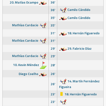
20. Matías Ocampo
36'
Camilo Cándido
36'
35'
Camilo Cándido
Mathías Cardacio
35'
31'
18. Hernán Figueredo
Mathías Cardacio
31'
29'
29. Fabricio Díaz
Mathías Cardacio
29'
10. Kevin Méndez
28'
Diego Coelho
26'
14. Martín Fernández
26'
Figueira
23'
18. Hernán Figueredo
23'