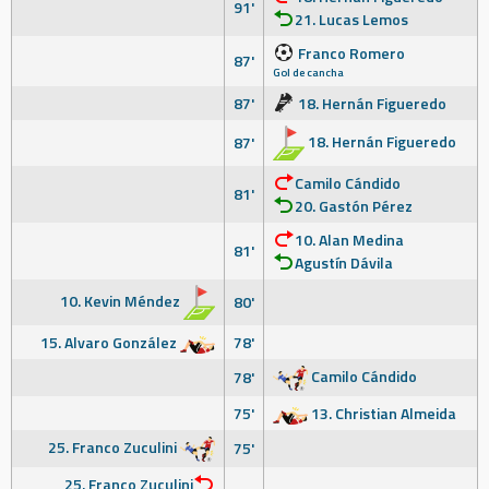
91'
21. Lucas Lemos
Franco Romero
87'
Gol de cancha
87'
18. Hernán Figueredo
18. Hernán Figueredo
87'
Camilo Cándido
81'
20. Gastón Pérez
10. Alan Medina
81'
Agustín Dávila
10. Kevin Méndez
80'
15. Alvaro González
78'
Camilo Cándido
78'
75'
13. Christian Almeida
25. Franco Zuculini
75'
25. Franco Zuculini