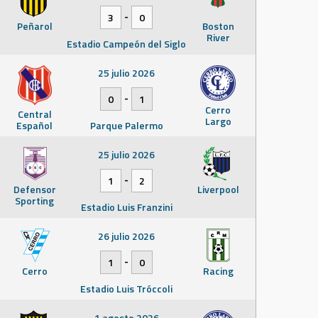
-
3
0
Peñarol
Boston
River
Estadio Campeón del Siglo
25 julio 2026
-
0
1
Cerro
Central
Largo
Español
Parque Palermo
25 julio 2026
-
1
2
Defensor
Liverpool
Sporting
Estadio Luis Franzini
26 julio 2026
-
1
0
Cerro
Racing
Estadio Luis Tróccoli
1 agosto 2026