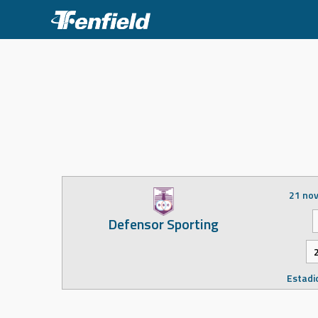
Skip
to
content
21 no
Defensor Sporting
Estadio