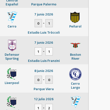
Central
Español
Parque Palermo
7 junio 2026
-
0
1
Cerro
Peñarol
Estadio Luis Tróccoli
7 junio 2026
-
1
1
Defensor
Boston
Sporting
River
Estadio Luis Franzini
8 junio 2026
-
0
0
Liverpool
Cerro
Largo
Parque Viera
12 julio 2026
-
1
2