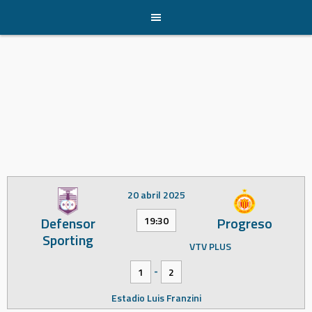
Skip
to
content
20 abril 2025
Defensor
Progreso
19:30
Sporting
VTV PLUS
-
1
2
Estadio Luis Franzini