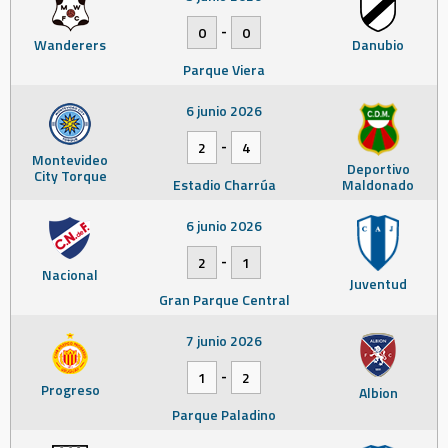
-
0
0
Wanderers
Danubio
Parque Viera
6 junio 2026
-
2
4
Montevideo
Deportivo
City Torque
Estadio Charrúa
Maldonado
6 junio 2026
-
2
1
Nacional
Juventud
Gran Parque Central
7 junio 2026
-
1
2
Progreso
Albion
Parque Paladino