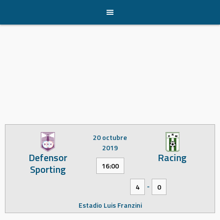
Skip
to
content
20 octubre
2019
Defensor
Racing
16:00
Sporting
-
4
0
Estadio Luis Franzini