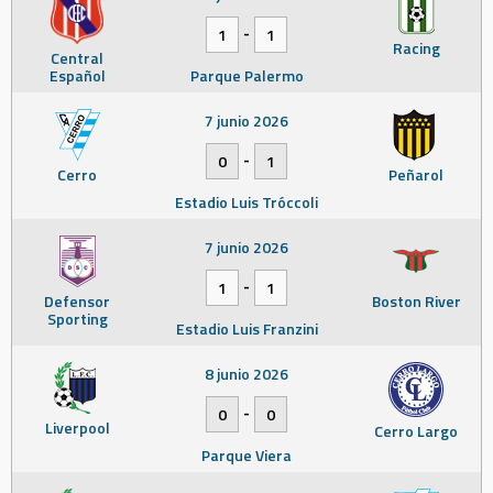
-
1
1
Racing
Central
Español
Parque Palermo
7 junio 2026
-
0
1
Cerro
Peñarol
Estadio Luis Tróccoli
7 junio 2026
-
1
1
Defensor
Boston River
Sporting
Estadio Luis Franzini
8 junio 2026
-
0
0
Liverpool
Cerro Largo
Parque Viera