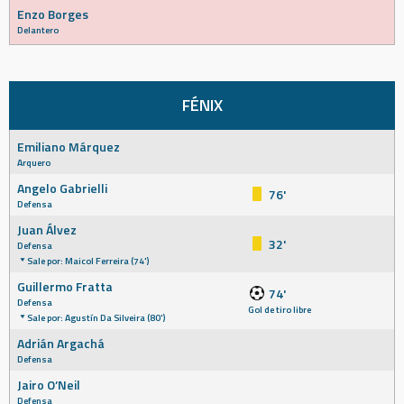
Enzo Borges
Delantero
FÉNIX
Emiliano Márquez
Arquero
Angelo Gabrielli
76'
Defensa
Juan Álvez
32'
Defensa
Sale por: Maicol Ferreira (74')
Guillermo Fratta
74'
Defensa
Gol de tiro libre
Sale por: Agustín Da Silveira (80')
Adrián Argachá
Defensa
Jairo O’Neil
Defensa