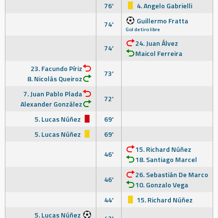
76'
4. Angelo Gabrielli
Guillermo Fratta
74'
Gol de tiro libre
24. Juan Álvez
74'
Maicol Ferreira
23. Facundo Píriz
73'
8. Nicolás Queiroz
7. Juan Pablo Plada
72'
Alexander González
5. Lucas Núñez
69'
5. Lucas Núñez
69'
15. Richard Núñez
46'
18. Santiago Marcel
26. Sebastián De Marco
46'
10. Gonzalo Vega
44'
15. Richard Núñez
5. Lucas Núñez