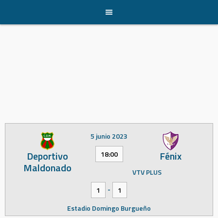
Skip
to
content
5 junio 2023
Deportivo
Fénix
18:00
Maldonado
VTV PLUS
-
1
1
Estadio Domingo Burgueño