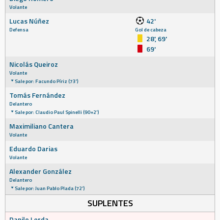
Volante
Lucas Núñez
42'
Defensa
Gol de cabeza
28', 69'
69'
Nicolás Queiroz
Volante
Sale por: Facundo Píriz (73')
Tomás Fernández
Delantero
Sale por: Claudio Paul Spinelli (90+2')
Maximiliano Cantera
Volante
Eduardo Darias
Volante
Alexander González
Delantero
Sale por: Juan Pablo Plada (72')
SUPLENTES
Danilo Lerda