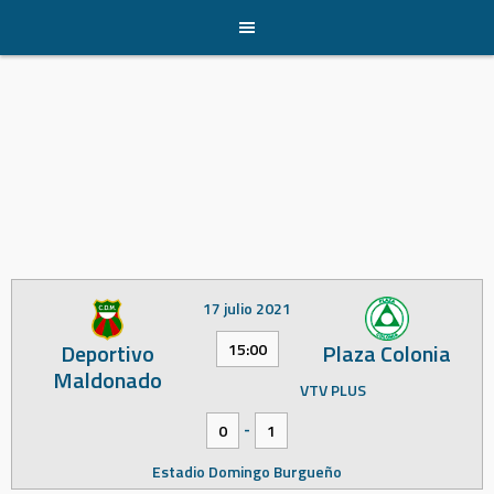
Skip
to
content
17 julio 2021
Deportivo
Plaza Colonia
15:00
Maldonado
VTV PLUS
-
0
1
Estadio Domingo Burgueño