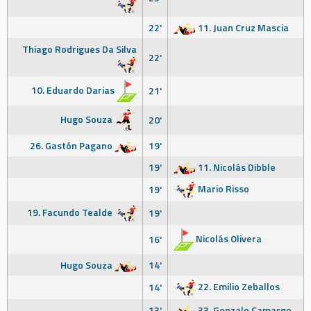
22'
11. Juan Cruz Mascia
Thiago Rodrigues Da Silva
22'
10. Eduardo Darias
21'
Hugo Souza
20'
26. Gastón Pagano
19'
19'
11. Nicolás Dibble
Mario Risso
19'
19. Facundo Tealde
19'
Nicolás Olivera
16'
Hugo Souza
14'
22. Emilio Zeballos
14'
13'
33. Gonzalo Camargo