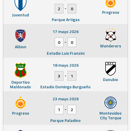
-
2
0
Progreso
Juventud
Parque Artigas
17 mayo 2026
-
0
0
Wanderers
Albion
Estadio Luis Franzini
18 mayo 2026
-
3
1
Danubio
Deportivo
Maldonado
Estadio Domingo Burgueño
23 mayo 2026
-
1
2
Progreso
Montevideo
City Torque
Parque Paladino