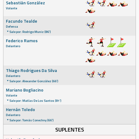
Sebastián González
Volante
Facundo Tealde
Defensa
Sale por: Rodrigo Muniz (86')
Federico Ramos
Delantero
Thiago Rodrigues Da Silva
Delantero
Sale por: Alexander González (66')
Mariano Bogliacino
Volante
Sale por: Matías De Los Santos (81')
Hernán Toledo
Delantero
Sale por: Tomás Conechny (66')
SUPLENTES