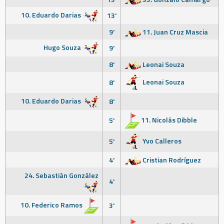
10. Eduardo Darias
13'
9'
11. Juan Cruz Mascia
Hugo Souza
9'
8'
Leonai Souza
Leonai Souza
8'
10. Eduardo Darias
8'
11. Nicolás Dibble
5'
Yvo Calleros
5'
4'
Cristian Rodríguez
24. Sebastián González
4'
10. Federico Ramos
3'