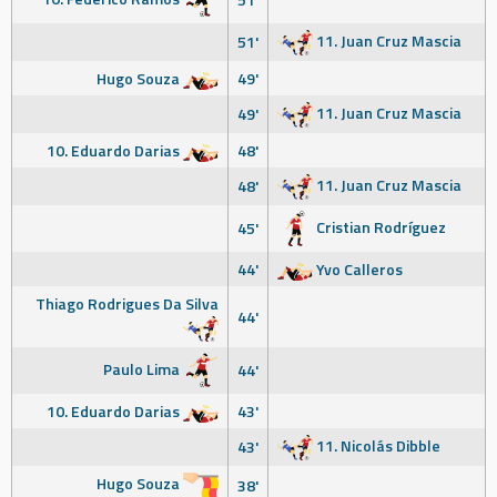
11. Juan Cruz Mascia
51'
Hugo Souza
49'
11. Juan Cruz Mascia
49'
10. Eduardo Darias
48'
11. Juan Cruz Mascia
48'
Cristian Rodríguez
45'
44'
Yvo Calleros
Thiago Rodrigues Da Silva
44'
Paulo Lima
44'
10. Eduardo Darias
43'
11. Nicolás Dibble
43'
Hugo Souza
38'