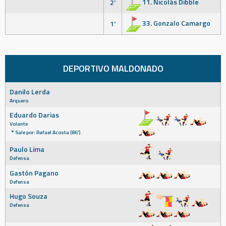
11. Nicolás Dibble
2'
33. Gonzalo Camargo
1'
DEPORTIVO MALDONADO
Danilo Lerda
Arquero
Eduardo Darias
Volante
Sale por: Rafael Acosta (86')
Paulo Lima
Defensa
Gastón Pagano
Defensa
Hugo Souza
Defensa