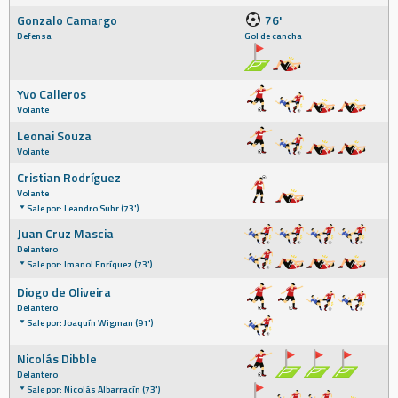
Gonzalo Camargo
76'
Defensa
Gol de cancha
Yvo Calleros
Volante
Leonai Souza
Volante
Cristian Rodríguez
Volante
Sale por: Leandro Suhr (73')
Juan Cruz Mascia
Delantero
Sale por: Imanol Enríquez (73')
Diogo de Oliveira
Delantero
Sale por: Joaquín Wigman (91')
Nicolás Dibble
Delantero
Sale por: Nicolás Albarracín (73')