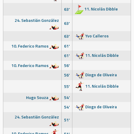
11. Nicolás Dibble
63'
24. Sebastián González
63'
Yvo Calleros
63'
10. Federico Ramos
61'
11. Nicolás Dibble
61'
10. Federico Ramos
56'
Diogo de Oliveira
56'
11. Nicolás Dibble
55'
Hugo Souza
54'
Diogo de Oliveira
54'
24. Sebastián González
51'
10. Federico Ramos
51'