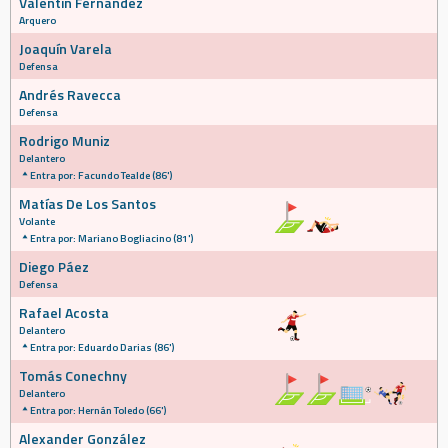
Valentín Fernández
Arquero
Joaquín Varela
Defensa
Andrés Ravecca
Defensa
Rodrigo Muniz
Delantero
Entra por: Facundo Tealde (86')
Matías De Los Santos
Volante
Entra por: Mariano Bogliacino (81')
Diego Páez
Defensa
Rafael Acosta
Delantero
Entra por: Eduardo Darias (86')
Tomás Conechny
Delantero
Entra por: Hernán Toledo (66')
Alexander González