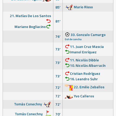
Mario Risso
85'
21. Matías De Los Santos
81'
Mariano Bogliacino
33. Gonzalo Camargo
76'
Gol de cancha
11. Juan Cruz Mascia
73'
Imanol Enríquez
11. Nicolás Dibble
73'
10. Nicolás Albarracín
Cristian Rodríguez
73'
16. Leandro Suhr
22. Emilio Zeballos
72'
72'
Yvo Calleros
Tomás Conechny
72'
Tomás Conechny
70'