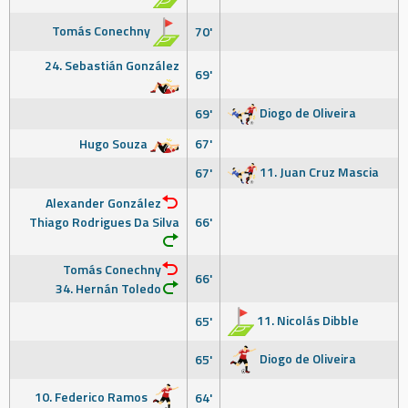
Tomás Conechny
70'
24. Sebastián González
69'
Diogo de Oliveira
69'
Hugo Souza
67'
11. Juan Cruz Mascia
67'
Alexander González
Thiago Rodrigues Da Silva
66'
Tomás Conechny
66'
34. Hernán Toledo
11. Nicolás Dibble
65'
Diogo de Oliveira
65'
10. Federico Ramos
64'