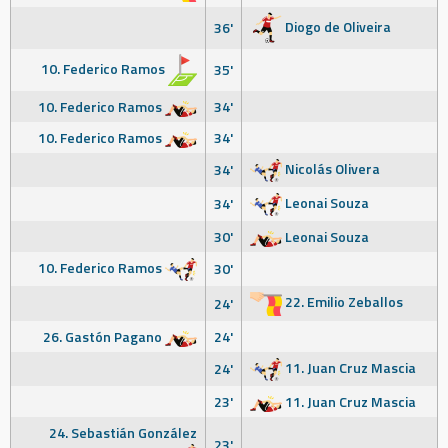
Diogo de Oliveira
36'
10. Federico Ramos
35'
10. Federico Ramos
34'
10. Federico Ramos
34'
Nicolás Olivera
34'
Leonai Souza
34'
30'
Leonai Souza
10. Federico Ramos
30'
22. Emilio Zeballos
24'
26. Gastón Pagano
24'
11. Juan Cruz Mascia
24'
23'
11. Juan Cruz Mascia
24. Sebastián González
23'