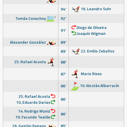
16. Leandro Suhr
94'
Tomás Conechny
92'
Diogo de Oliveira
91'
Joaquín Wigman
Alexander González
89'
22. Emilio Zeballos
89'
25. Rafael Acosta
88'
Mario Risso
87'
10. Nicolás Albarracín
86'
25. Rafael Acosta
86'
10. Eduardo Darias
14. Rodrigo Muniz
86'
19. Facundo Tealde
26. Gastón Pagano
85'