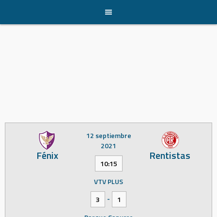
Skip
to
content
12 septiembre
2021
Fénix
Rentistas
10:15
VTV PLUS
-
3
1