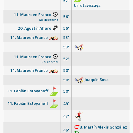
57'
Urretaviscaya
11. Maureen Franco
56'
Gol de cancha
20. Agustín Alfaro
56'
11. Maureen Franco
53'
53'
11. Maureen Franco
52'
Gol de penal
11. Maureen Franco
50'
Joaquín Sosa
50'
11. Fabián Estoyanoff
50'
11. Fabián Estoyanoff
49'
47'
3. Martín Alexis González
46'