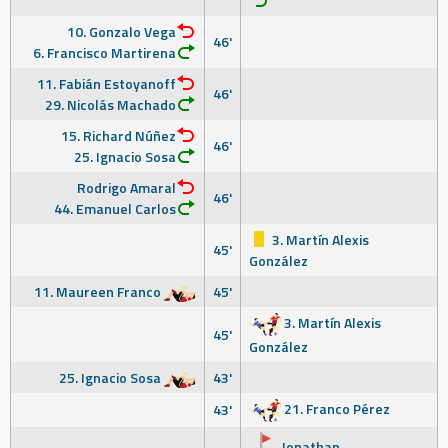
10. Gonzalo Vega
46'
6. Francisco Martirena
11. Fabián Estoyanoff
46'
29. Nicolás Machado
15. Richard Núñez
46'
25. Ignacio Sosa
Rodrigo Amaral
46'
44. Emanuel Carlos
3. Martín Alexis
45'
González
11. Maureen Franco
45'
3. Martín Alexis
45'
González
25. Ignacio Sosa
43'
21. Franco Pérez
43'
Jonathan