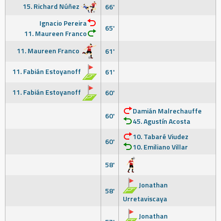
15. Richard Núñez
66'
Ignacio Pereira
65'
11. Maureen Franco
11. Maureen Franco
61'
11. Fabián Estoyanoff
61'
11. Fabián Estoyanoff
60'
Damián Malrechauffe
60'
45. Agustín Acosta
10. Tabaré Viudez
60'
10. Emiliano Villar
58'
Jonathan
58'
Urretaviscaya
Jonathan