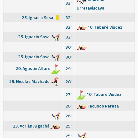
33'
Urretaviscaya
25. Ignacio Sosa
32'
32'
10. Tabaré Viudez
25. Ignacio Sosa
32'
30'
25. Ignacio Sosa
30'
20. Agustín Alfaro
29'
29. Nicolás Machado
28'
10. Tabaré Viudez
27'
26'
Facundo Peraza
26'
23. Adrián Argachá
25'
25'