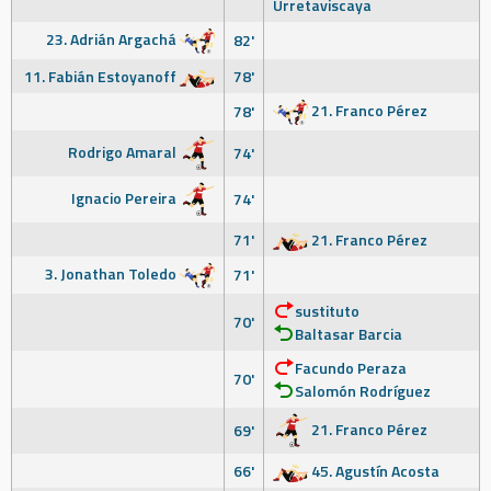
Urretaviscaya
23. Adrián Argachá
82'
11. Fabián Estoyanoff
78'
21. Franco Pérez
78'
Rodrigo Amaral
74'
Ignacio Pereira
74'
71'
21. Franco Pérez
3. Jonathan Toledo
71'
sustituto
70'
Baltasar Barcia
Facundo Peraza
70'
Salomón Rodríguez
21. Franco Pérez
69'
66'
45. Agustín Acosta