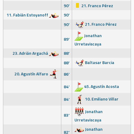
90'
21. Franco Pérez
11. Fabián Estoyanoff
90'
21. Franco Pérez
90'
Jonathan
89'
Urretaviscaya
23. Adrián Argachá
88'
Baltasar Barcia
88'
20. Agustín Alfaro
86'
45. Agustín Acosta
84'
10. Emiliano Villar
84'
Jonathan
83'
Urretaviscaya
Jonathan
82'