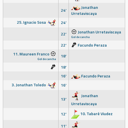
Jonathan
24'
Urretaviscaya
25. Ignacio Sosa
24'
Jonathan Urretaviscaya
22'
Gol de cancha
22'
Facundo Peraza
11. Maureen Franco
18'
Gol de cancha
18'
16'
Facundo Peraza
3. Jonathan Toledo
16'
Jonathan
13'
Urretaviscaya
10. Tabaré Viudez
12'
11'