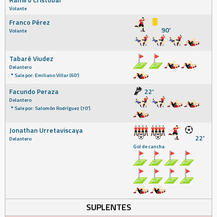
Volante
Franco Pérez
90'
Volante
Tabaré Viudez
Delantero
Sale por: Emiliano Villar (60')
Facundo Peraza
22'
Delantero
Sale por: Salomón Rodríguez (70')
Jonathan Urretaviscaya
22'
Delantero
Gol de cancha
SUPLENTES