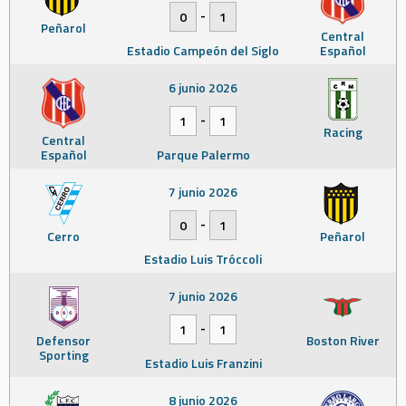
-
0
1
Peñarol
Central
Estadio Campeón del Siglo
Español
6 junio 2026
-
1
1
Racing
Central
Español
Parque Palermo
7 junio 2026
-
0
1
Cerro
Peñarol
Estadio Luis Tróccoli
7 junio 2026
-
1
1
Defensor
Boston River
Sporting
Estadio Luis Franzini
8 junio 2026