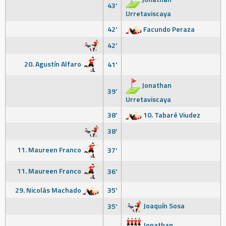
43'
Urretaviscaya
42'
Facundo Peraza
42'
20. Agustín Alfaro
41'
Jonathan
39'
Urretaviscaya
38'
10. Tabaré Viudez
38'
11. Maureen Franco
37'
11. Maureen Franco
36'
29. Nicolás Machado
35'
Joaquín Sosa
35'
Jonathan