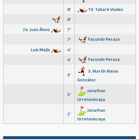
8'
10. Tabaré Viudez
8'
24. Juan Álvez
7'
Facundo Peraza
7'
Luis Mejía
4'
Facundo Peraza
4'
3. Martín Alexis
3'
González
Jonathan
3'
Urretaviscaya
Jonathan
2'
Urretaviscaya