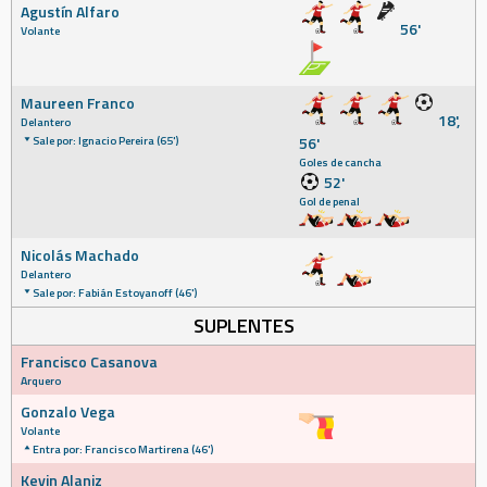
Agustín Alfaro
56'
Volante
Maureen Franco
18',
Delantero
Sale por: Ignacio Pereira (65')
56'
Goles de cancha
52'
Gol de penal
Nicolás Machado
Delantero
Sale por: Fabián Estoyanoff (46')
SUPLENTES
Francisco Casanova
Arquero
Gonzalo Vega
Volante
Entra por: Francisco Martirena (46')
Kevin Alaniz