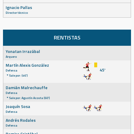
Ignacio Pallas
Director técnico
RENTISTAS
Yonatan Irrazábal
Arquero
Martín Alexis González
45'
Defensa
Sale por: (46')
Damián Malrechauffe
Defensa
Sale por: Agustín Acosta (60')
Joaquín Sosa
Defensa
Andrés Rodales
Defensa
Ramiro Cristóbal