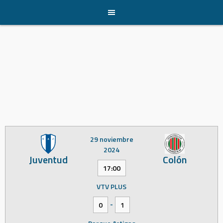
Skip
to
content
29 noviembre
2024
Juventud
Colón
17:00
VTV PLUS
-
0
1