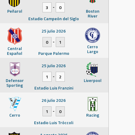
-
3
0
Peñarol
Boston
River
Estadio Campeón del Siglo
25 julio 2026
-
0
1
Cerro
Central
Largo
Español
Parque Palermo
25 julio 2026
-
1
2
Defensor
Liverpool
Sporting
Estadio Luis Franzini
26 julio 2026
-
1
0
Cerro
Racing
Estadio Luis Tróccoli
1 agosto 2026