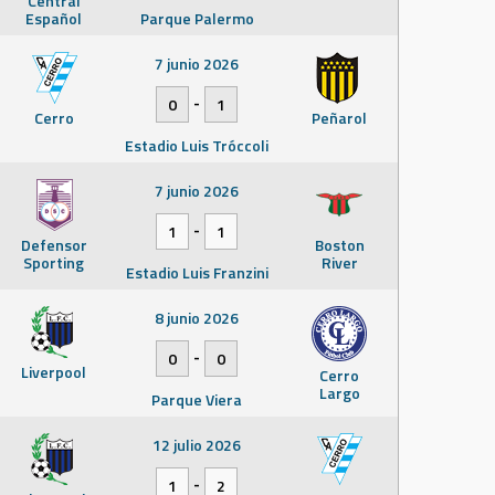
Central
Español
Parque Palermo
7 junio 2026
-
0
1
Cerro
Peñarol
Estadio Luis Tróccoli
7 junio 2026
-
1
1
Defensor
Boston
Sporting
River
Estadio Luis Franzini
8 junio 2026
-
0
0
Liverpool
Cerro
Largo
Parque Viera
12 julio 2026
-
1
2