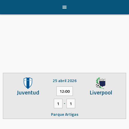
Skip
to
content
25 abril 2026
Juventud
Liverpool
12:00
-
1
1
Parque Artigas