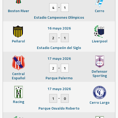
-
4
1
Boston River
Cerro
Estadio Campeones Olímpicos
16 mayo 2026
-
2
1
Peñarol
Liverpool
Estadio Campeón del Siglo
17 mayo 2026
-
2
1
Defensor
Central
Sporting
Español
Parque Palermo
17 mayo 2026
-
1
0
Racing
Cerro Largo
Parque Osvaldo Roberto