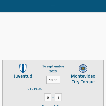
Skip
to
content
14 septiembre
2025
Juventud
Montevideo
13:00
City Torque
VTV PLUS
-
0
1