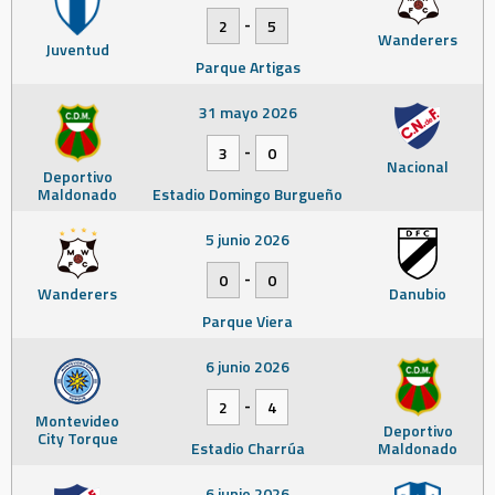
-
2
5
Wanderers
Juventud
Parque Artigas
31 mayo 2026
-
3
0
Nacional
Deportivo
Maldonado
Estadio Domingo Burgueño
5 junio 2026
-
0
0
Wanderers
Danubio
Parque Viera
6 junio 2026
-
2
4
Montevideo
Deportivo
City Torque
Estadio Charrúa
Maldonado
6 junio 2026