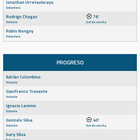
Jonathan Urretaviscaya
Delantero
Rodrigo Chagas
76'
Volante
Gol de cancha
Pablo Nongoy
Delantero
PROGRESO
Adrián Colombino
Volante
Gianfranco Trasante
Volante
Ignacio Lemmo
Volante
Gonzalo Silva
40'
Volante
Gol de cancha
Gary Silva
Delantero