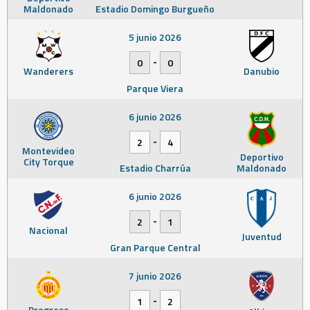
Maldonado
Estadio Domingo Burgueño
5 junio 2026
-
0
0
Wanderers
Danubio
Parque Viera
6 junio 2026
-
2
4
Montevideo
Deportivo
City Torque
Estadio Charrúa
Maldonado
6 junio 2026
-
2
1
Nacional
Juventud
Gran Parque Central
7 junio 2026
-
1
2
Progreso