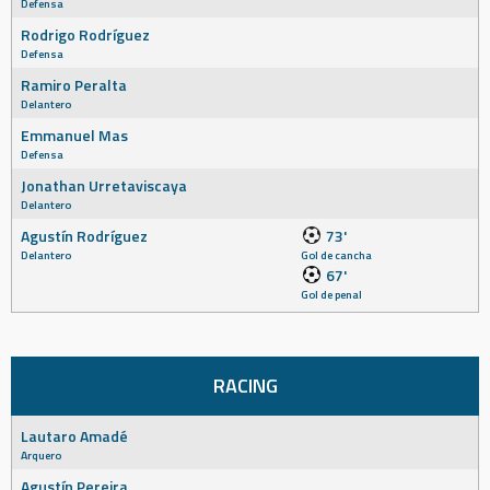
Defensa
Rodrigo Rodríguez
Defensa
Ramiro Peralta
Delantero
Emmanuel Mas
Defensa
Jonathan Urretaviscaya
Delantero
Agustín Rodríguez
73'
Delantero
Gol de cancha
67'
Gol de penal
RACING
Lautaro Amadé
Arquero
Agustín Pereira