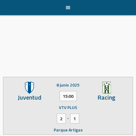
Skip
to
content
8 junio 2025
Juventud
Racing
15:00
VTV PLUS
-
2
1
Parque Artigas