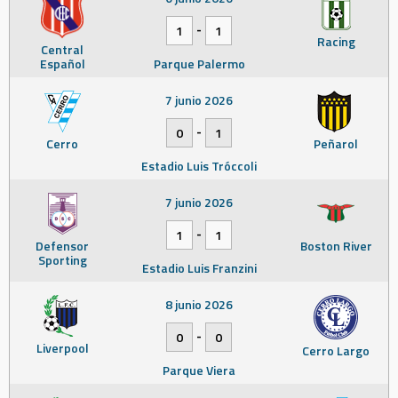
-
1
1
Racing
Central
Español
Parque Palermo
7 junio 2026
-
0
1
Cerro
Peñarol
Estadio Luis Tróccoli
7 junio 2026
-
1
1
Defensor
Boston River
Sporting
Estadio Luis Franzini
8 junio 2026
-
0
0
Liverpool
Cerro Largo
Parque Viera