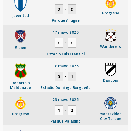
-
2
0
Progreso
Juventud
Parque Artigas
17 mayo 2026
-
0
0
Wanderers
Albion
Estadio Luis Franzini
18 mayo 2026
-
3
1
Danubio
Deportivo
Maldonado
Estadio Domingo Burgueño
23 mayo 2026
-
1
2
Progreso
Montevideo
City Torque
Parque Paladino