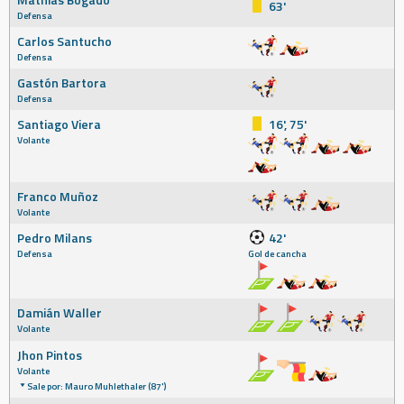
63'
Defensa
Carlos Santucho
Defensa
Gastón Bartora
Defensa
Santiago Viera
16', 75'
Volante
Franco Muñoz
Volante
Pedro Milans
42'
Defensa
Gol de cancha
Damián Waller
Volante
Jhon Pintos
Volante
Sale por: Mauro Muhlethaler (87')