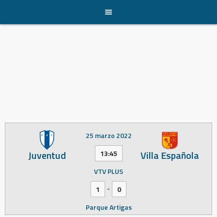
Skip
to
content
25 marzo 2022
Juventud
Villa Española
13:45
VTV PLUS
-
1
0
Parque Artigas