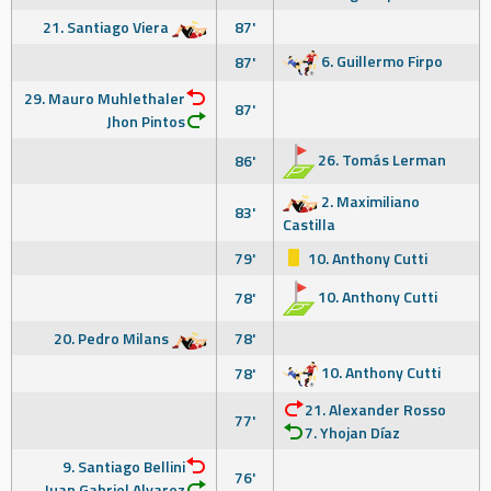
21. Santiago Viera
87'
6. Guillermo Firpo
87'
29. Mauro Muhlethaler
87'
Jhon Pintos
26. Tomás Lerman
86'
2. Maximiliano
83'
Castilla
79'
10. Anthony Cutti
10. Anthony Cutti
78'
20. Pedro Milans
78'
10. Anthony Cutti
78'
21. Alexander Rosso
77'
7. Yhojan Díaz
9. Santiago Bellini
76'
Juan Gabriel Alvarez