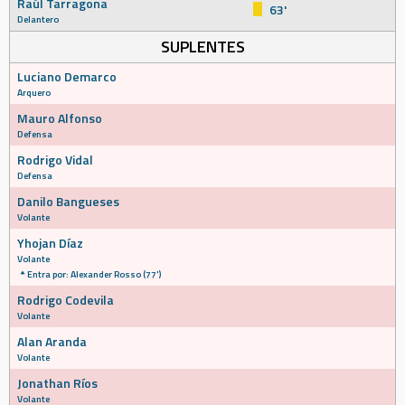
Raúl Tarragona
63'
Delantero
SUPLENTES
Luciano Demarco
Arquero
Mauro Alfonso
Defensa
Rodrigo Vidal
Defensa
Danilo Bangueses
Volante
Yhojan Díaz
Volante
Entra por: Alexander Rosso (77')
Rodrigo Codevila
Volante
Alan Aranda
Volante
Jonathan Ríos
Volante