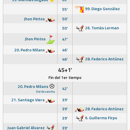
99. Diego González
55'
Jhon Pintos
50'
26. Tomás Lerman
50'
Jhon Pintos
47'
20. Pedro Milans
46'
28. Federico Antúnez
46'
45+1'
Fin del 1er tiempo
20. Pedro Milans
42'
Gol de cancha
21. Santiago Viera
39'
39'
28. Federico Antúnez
6. Guillermo Firpo
39'
Juan Gabriel Alvarez
39'