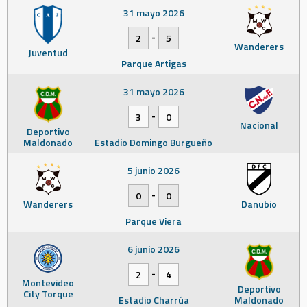
31 mayo 2026
-
2
5
Wanderers
Juventud
Parque Artigas
31 mayo 2026
-
3
0
Nacional
Deportivo
Maldonado
Estadio Domingo Burgueño
5 junio 2026
-
0
0
Wanderers
Danubio
Parque Viera
6 junio 2026
-
2
4
Montevideo
Deportivo
City Torque
Estadio Charrúa
Maldonado