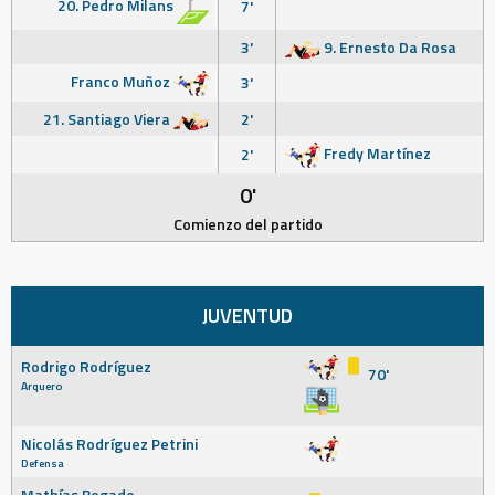
20. Pedro Milans
7'
3'
9. Ernesto Da Rosa
Franco Muñoz
3'
21. Santiago Viera
2'
Fredy Martínez
2'
0'
Comienzo del partido
JUVENTUD
Rodrigo Rodríguez
70'
Arquero
Nicolás Rodríguez Petrini
Defensa
Mathías Bogado