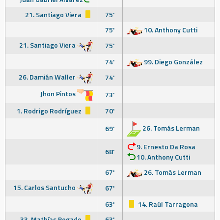
21. Santiago Viera
75'
75'
10. Anthony Cutti
21. Santiago Viera
75'
74'
99. Diego González
26. Damián Waller
74'
Jhon Pintos
73'
1. Rodrigo Rodríguez
70'
26. Tomás Lerman
69'
9. Ernesto Da Rosa
68'
10. Anthony Cutti
67'
26. Tomás Lerman
15. Carlos Santucho
67'
63'
14. Raúl Tarragona
33. Mathías Bogado
63'