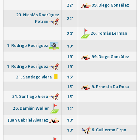
22'
99. Diego González
23. Nicolás Rodríguez
22'
Petrini
26. Tomás Lerman
20'
1. Rodrigo Rodríguez
19'
18'
99. Diego González
1. Rodrigo Rodríguez
18'
21. Santiago Viera
16'
15'
9. Ernesto Da Rosa
21. Santiago Viera
15'
26. Damián Waller
12'
Juan Gabriel Alvarez
10'
6. Guillermo Firpo
10'