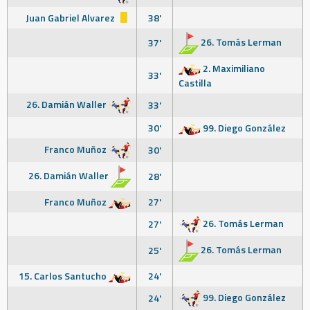
Juan Gabriel Alvarez
38'
26. Tomás Lerman
37'
2. Maximiliano
33'
Castilla
26. Damián Waller
33'
30'
99. Diego González
Franco Muñoz
30'
26. Damián Waller
28'
Franco Muñoz
27'
26. Tomás Lerman
27'
26. Tomás Lerman
25'
15. Carlos Santucho
24'
99. Diego González
24'