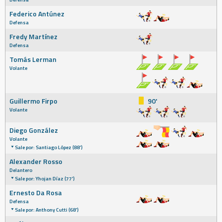
Federico Antúnez
Defensa
Fredy Martínez
Defensa
Tomás Lerman
Volante
Guillermo Firpo
90'
Volante
Diego González
Volante
Sale por: Santiago López (88')
Alexander Rosso
Delantero
Sale por: Yhojan Díaz (77')
Ernesto Da Rosa
Defensa
Sale por: Anthony Cutti (68')