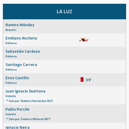
LA LUZ
Ramiro Méndez
Arquero
Emiliano Ancheta
Defensa
Sebastián Cardozo
Defensa
Santiago Carrera
Defensa
Enzo Castillo
39'
Defensa
Juan Ignacio Quintana
Volante
Sale por: Roberto Hernández (60')
Pablo Porcile
Volante
Sale por: Federico Millacet (82')
Ignacio Neira