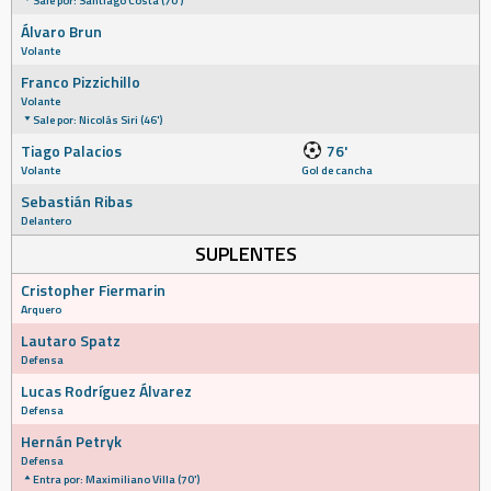
Sale por: Santiago Costa (70')
Álvaro Brun
Volante
Franco Pizzichillo
Volante
Sale por: Nicolás Siri (46')
Tiago Palacios
76'
Volante
Gol de cancha
Sebastián Ribas
Delantero
SUPLENTES
Cristopher Fiermarin
Arquero
Lautaro Spatz
Defensa
Lucas Rodríguez Álvarez
Defensa
Hernán Petryk
Defensa
Entra por: Maximiliano Villa (70')