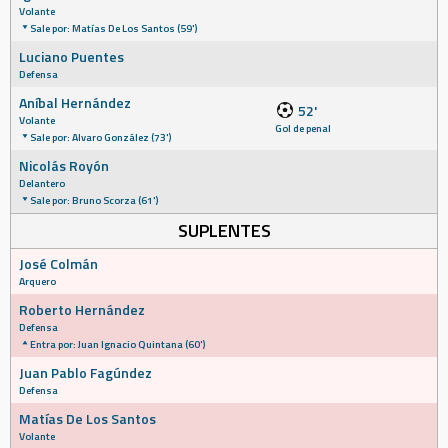
Volante
Sale por: Matías De Los Santos (59')
Luciano Puentes
Defensa
Aníbal Hernández
52'
Volante
Gol de penal
Sale por: Alvaro González (73')
Nicolás Royón
Delantero
Sale por: Bruno Scorza (61')
SUPLENTES
José Colmán
Arquero
Roberto Hernández
Defensa
Entra por: Juan Ignacio Quintana (60')
Juan Pablo Fagúndez
Defensa
Matías De Los Santos
Volante