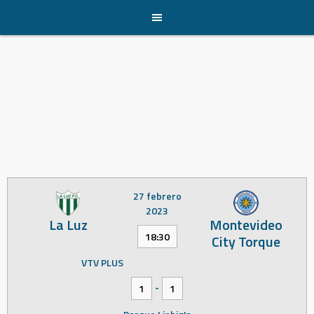
Skip
to
content
27 febrero
2023
La Luz
Montevideo
18:30
City Torque
VTV PLUS
-
1
1