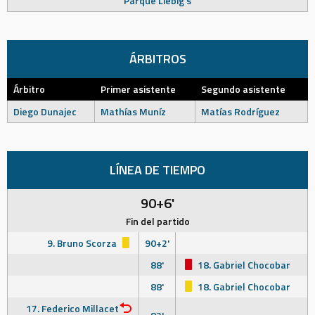
Parque Liebig's
ÁRBITROS
Árbitro
Primer asistente
Segundo asistente
Diego Dunajec
Mathías Muníz
Matías Rodríguez
LÍNEA DE TIEMPO
90+6'
Fin del partido
9. Bruno Scorza
90+2'
88'
18. Gabriel Chocobar
88'
18. Gabriel Chocobar
17. Federico Millacet