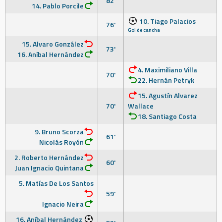
82'
14. Pablo Porcile
10. Tiago Palacios
76'
Gol de cancha
15. Alvaro González
73'
16. Aníbal Hernández
4. Maximiliano Villa
70'
22. Hernán Petryk
15. Agustín Alvarez
70'
Wallace
18. Santiago Costa
9. Bruno Scorza
61'
Nicolás Royón
2. Roberto Hernández
60'
Juan Ignacio Quintana
5. Matías De Los Santos
59'
Ignacio Neira
16. Aníbal Hernández