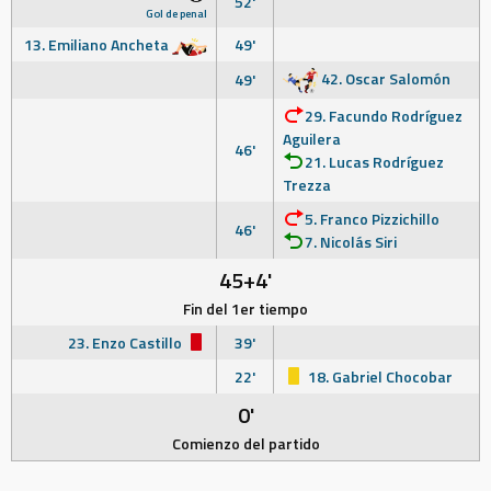
52'
Gol de penal
13. Emiliano Ancheta
49'
42. Oscar Salomón
49'
29. Facundo Rodríguez
Aguilera
46'
21. Lucas Rodríguez
Trezza
5. Franco Pizzichillo
46'
7. Nicolás Siri
45+4'
Fin del 1er tiempo
23. Enzo Castillo
39'
22'
18. Gabriel Chocobar
0'
Comienzo del partido