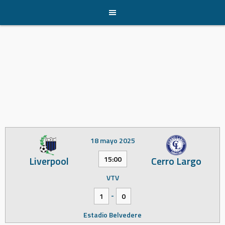
Skip
to
content
18 mayo 2025
Liverpool
Cerro Largo
15:00
VTV
-
1
0
Estadio Belvedere