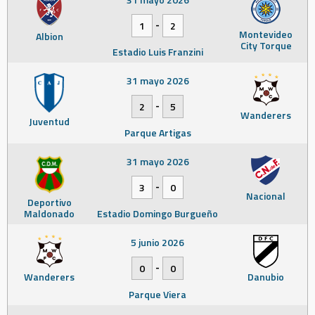
-
1
2
Montevideo
Albion
City Torque
Estadio Luis Franzini
31 mayo 2026
-
2
5
Wanderers
Juventud
Parque Artigas
31 mayo 2026
-
3
0
Nacional
Deportivo
Maldonado
Estadio Domingo Burgueño
5 junio 2026
-
0
0
Wanderers
Danubio
Parque Viera