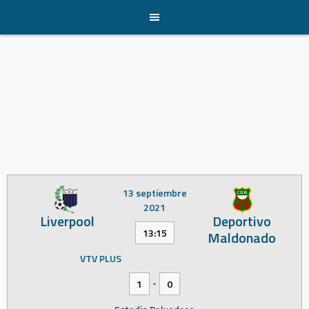
Skip
to
content
13 septiembre
2021
Liverpool
Deportivo
13:15
Maldonado
VTV PLUS
-
1
0