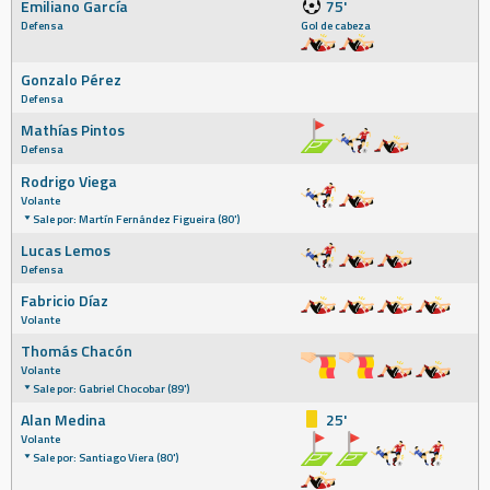
Emiliano García
75'
Defensa
Gol de cabeza
Gonzalo Pérez
Defensa
Mathías Pintos
Defensa
Rodrigo Viega
Volante
Sale por: Martín Fernández Figueira (80')
Lucas Lemos
Defensa
Fabricio Díaz
Volante
Thomás Chacón
Volante
Sale por: Gabriel Chocobar (89')
Alan Medina
25'
Volante
Sale por: Santiago Viera (80')