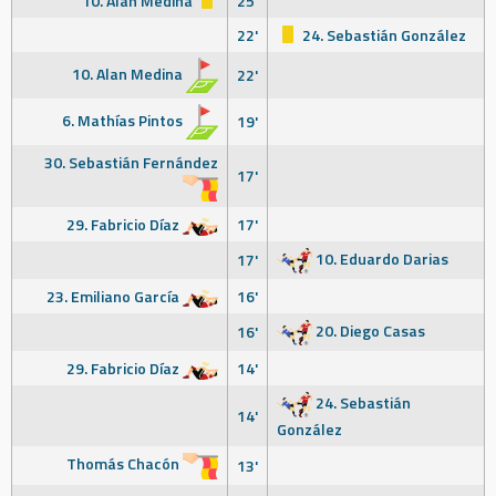
10. Alan Medina
25'
22'
24. Sebastián González
10. Alan Medina
22'
6. Mathías Pintos
19'
30. Sebastián Fernández
17'
29. Fabricio Díaz
17'
10. Eduardo Darias
17'
23. Emiliano García
16'
20. Diego Casas
16'
29. Fabricio Díaz
14'
24. Sebastián
14'
González
Thomás Chacón
13'