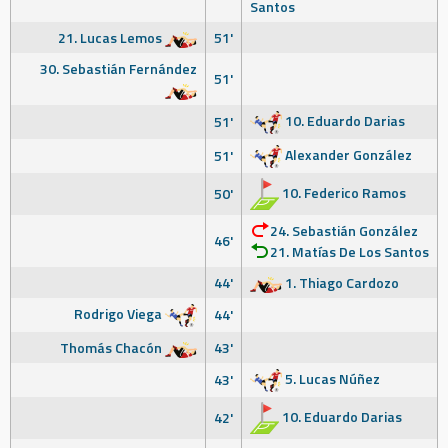
Santos
21. Lucas Lemos
51'
30. Sebastián Fernández
51'
10. Eduardo Darias
51'
Alexander González
51'
10. Federico Ramos
50'
24. Sebastián González
46'
21. Matías De Los Santos
44'
1. Thiago Cardozo
Rodrigo Viega
44'
Thomás Chacón
43'
5. Lucas Núñez
43'
10. Eduardo Darias
42'