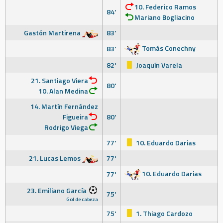
10. Federico Ramos
84'
Mariano Bogliacino
Gastón Martirena
83'
Tomás Conechny
83'
82'
Joaquín Varela
21. Santiago Viera
80'
10. Alan Medina
14. Martín Fernández
Figueira
80'
Rodrigo Viega
77'
10. Eduardo Darias
21. Lucas Lemos
77'
10. Eduardo Darias
77'
23. Emiliano García
75'
Gol de cabeza
75'
1. Thiago Cardozo