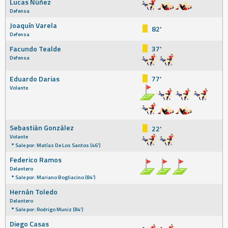
Lucas Núñez
Defensa
Joaquín Varela
82'
Defensa
Facundo Tealde
37'
Defensa
Eduardo Darias
77'
Volante
Sebastián González
22'
Volante
Sale por: Matías De Los Santos (46')
Federico Ramos
Delantero
Sale por: Mariano Bogliacino (84')
Hernán Toledo
Delantero
Sale por: Rodrigo Muniz (84')
Diego Casas