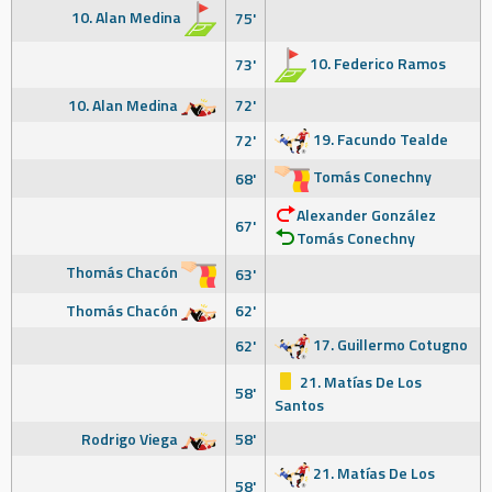
10. Alan Medina
75'
10. Federico Ramos
73'
10. Alan Medina
72'
19. Facundo Tealde
72'
Tomás Conechny
68'
Alexander González
67'
Tomás Conechny
Thomás Chacón
63'
Thomás Chacón
62'
17. Guillermo Cotugno
62'
21. Matías De Los
58'
Santos
Rodrigo Viega
58'
21. Matías De Los
58'