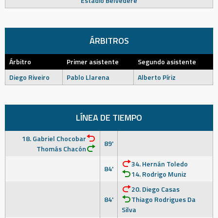
Estadio Belvedere
ÁRBITROS
Árbitro
Primer asistente
Segundo asistente
Diego Riveiro
Pablo Llarena
Alberto Píriz
LÍNEA DE TIEMPO
18. Gabriel Chocobar
89'
Thomás Chacón
34. Hernán Toledo
84'
14. Rodrigo Muniz
20. Diego Casas
84'
Thiago Rodrigues Da
Silva