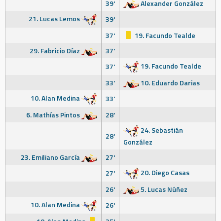
39'
Alexander González
21. Lucas Lemos
39'
37'
19. Facundo Tealde
29. Fabricio Díaz
37'
19. Facundo Tealde
37'
33'
10. Eduardo Darias
10. Alan Medina
33'
6. Mathías Pintos
28'
24. Sebastián
28'
González
23. Emiliano García
27'
20. Diego Casas
27'
26'
5. Lucas Núñez
10. Alan Medina
26'