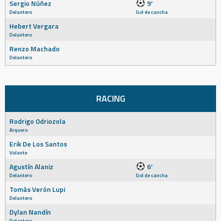
Sergio Núñez
9'
Delantero
Gol de cancha
Hebert Vergara
Delantero
Renzo Machado
Delantero
RACING
Rodrigo Odriozola
Arquero
Erik De Los Santos
Volante
Agustín Alaniz
6'
Delantero
Gol de cancha
Tomás Verón Lupi
Delantero
Dylan Nandín
Delantero