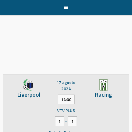
Skip
to
content
17 agosto
2024
Liverpool
Racing
14:00
VTV PLUS
-
1
1