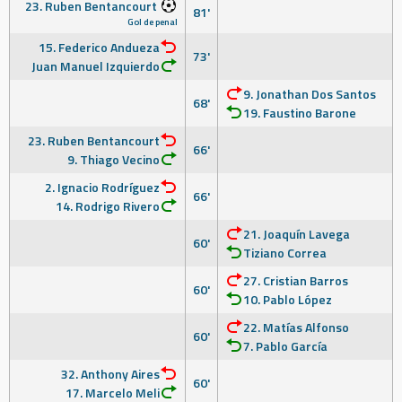
23. Ruben Bentancourt
81'
Gol de penal
15. Federico Andueza
73'
Juan Manuel Izquierdo
9. Jonathan Dos Santos
68'
19. Faustino Barone
23. Ruben Bentancourt
66'
9. Thiago Vecino
2. Ignacio Rodríguez
66'
14. Rodrigo Rivero
21. Joaquín Lavega
60'
Tiziano Correa
27. Cristian Barros
60'
10. Pablo López
22. Matías Alfonso
60'
7. Pablo García
32. Anthony Aires
60'
17. Marcelo Meli