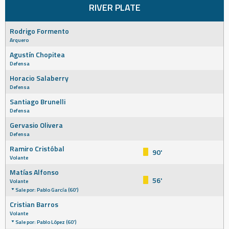
RIVER PLATE
Rodrigo Formento
Arquero
Agustín Chopitea
Defensa
Horacio Salaberry
Defensa
Santiago Brunelli
Defensa
Gervasio Olivera
Defensa
Ramiro Cristóbal
90'
Volante
Matías Alfonso
56'
Volante
Sale por: Pablo García (60')
Cristian Barros
Volante
Sale por: Pablo López (60')