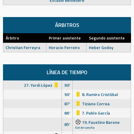
Estadio Belvedere
ÁRBITROS
Árbitro
Primer asistente
Segundo asistente
Christian Ferreyra
Horacio Ferreiro
Heber Godoy
LÍNEA DE TIEMPO
27. Yordi López
90'
90'
8. Ramiro Cristóbal
87'
Tiziano Correa
86'
7. Pablo García
19. Faustino Barone
85'
Gol de cancha