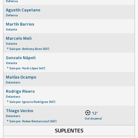
Defensa
Agustín Cayetano
Defensa
Martín Barrios
Volante
Marcelo Meli
Volante
Sale por: Anthony Aires (60')
Gonzalo Nápoli
Volante
Sale por: Yordi López (46')
Matías Ocampo
Delantero
Rodrigo Rivero
Delantero
Sale por: Ignacio Rodríguez (66')
Thiago Vecino
12'
Delantero
Gol de penal
Sale por: Ruben Bentancourt (66')
SUPLENTES