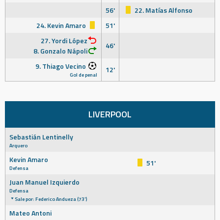
56'
22. Matías Alfonso
24. Kevin Amaro
51'
27. Yordi López
46'
8. Gonzalo Nápoli
9. Thiago Vecino
12'
Gol de penal
LIVERPOOL
Sebastián Lentinelly
Arquero
Kevin Amaro
51'
Defensa
Juan Manuel Izquierdo
Defensa
Sale por: Federico Andueza (73')
Mateo Antoni