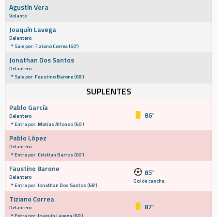
Agustín Vera
Volante
Joaquín Lavega
Delantero
Sale por: Tiziano Correa (60')
Jonathan Dos Santos
Delantero
Sale por: Faustino Barone (68')
SUPLENTES
Pablo García
86'
Delantero
Entra por: Matías Alfonso (60')
Pablo López
Delantero
Entra por: Cristian Barros (60')
Faustino Barone
85'
Delantero
Gol de cancha
Entra por: Jonathan Dos Santos (68')
Tiziano Correa
87'
Delantero
Entra por: Joaquín Lavega (60')