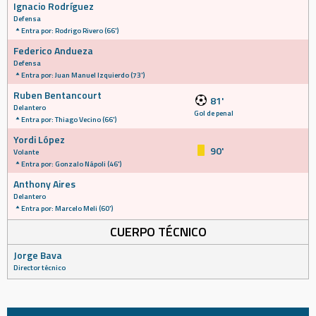
Ignacio Rodríguez
Defensa
Entra por: Rodrigo Rivero (66')
Federico Andueza
Defensa
Entra por: Juan Manuel Izquierdo (73')
Ruben Bentancourt
81'
Delantero
Gol de penal
Entra por: Thiago Vecino (66')
Yordi López
90'
Volante
Entra por: Gonzalo Nápoli (46')
Anthony Aires
Delantero
Entra por: Marcelo Meli (60')
CUERPO TÉCNICO
Jorge Bava
Director técnico