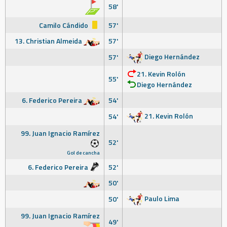
58'
Camilo Cándido
57'
13. Christian Almeida
57'
Diego Hernández
57'
21. Kevin Rolón
55'
Diego Hernández
6. Federico Pereira
54'
21. Kevin Rolón
54'
99. Juan Ignacio Ramírez
52'
Gol de cancha
6. Federico Pereira
52'
50'
Paulo Lima
50'
99. Juan Ignacio Ramírez
49'