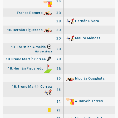
39'
Franco Romero
38'
Hernán Rivero
38'
18. Hernán Figueredo
30'
Mauro Méndez
30'
13. Christian Almeida
28'
Gol de cabeza
18. Bruno Martín Correa
28'
18. Hernán Figueredo
28'
26'
Nicolás Quagliata
18. Bruno Martín Correa
26'
4. Darwin Torres
24'
23'