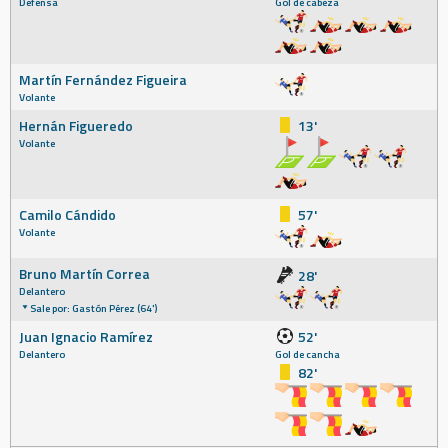
Defensa
Gol de cabeza
Martín Fernández Figueira
Volante
Hernán Figueredo
13'
Volante
Camilo Cándido
57'
Volante
Bruno Martín Correa
28'
Delantero
Sale por: Gastón Pérez (64')
Juan Ignacio Ramírez
52'
Delantero
Gol de cancha
82'