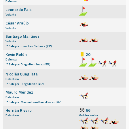
Defensa
Leonardo Pais
Volante
César Araújo
Volante
Santiago Martínez
Volante
Sale por: Jonathan Barboza (73')
Kevin Rolón
20'
Defensa
Sale por: Diego Hernández (55')
Nicolás Quagliata
Delantero
Sale por: Diego Riolfo (46')
Mauro Méndez
Delantero
Sale por: Maximiliano Daniel Pérez (46')
Hernán Rivero
66'
Delantero
Gol de cancha