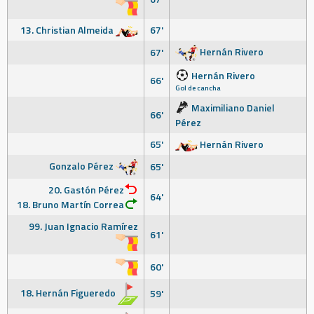
13. Christian Almeida
67'
Hernán Rivero
67'
Hernán Rivero
66'
Gol de cancha
Maximiliano Daniel
66'
Pérez
65'
Hernán Rivero
Gonzalo Pérez
65'
20. Gastón Pérez
64'
18. Bruno Martín Correa
99. Juan Ignacio Ramírez
61'
60'
18. Hernán Figueredo
59'