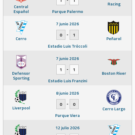
1
1
Racing
Central
Español
Parque Palermo
7 junio 2026
-
0
1
Cerro
Peñarol
Estadio Luis Tróccoli
7 junio 2026
-
1
1
Defensor
Boston River
Sporting
Estadio Luis Franzini
8 junio 2026
-
0
0
Liverpool
Cerro Largo
Parque Viera
12 julio 2026