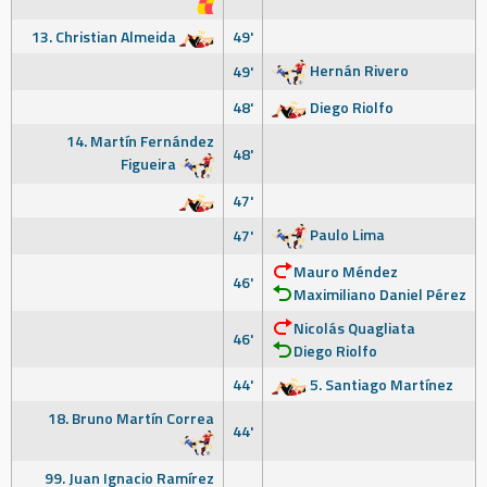
13. Christian Almeida
49'
Hernán Rivero
49'
48'
Diego Riolfo
14. Martín Fernández
48'
Figueira
47'
Paulo Lima
47'
Mauro Méndez
46'
Maximiliano Daniel Pérez
Nicolás Quagliata
46'
Diego Riolfo
44'
5. Santiago Martínez
18. Bruno Martín Correa
44'
99. Juan Ignacio Ramírez