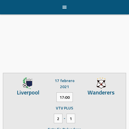
Skip
to
content
17 febrero
2021
Liverpool
Wanderers
17:00
VTV PLUS
-
2
1