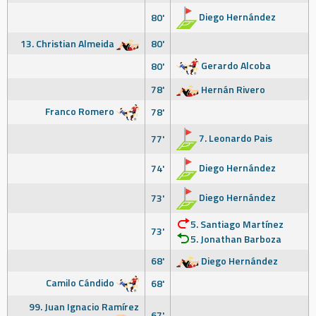
Diego Hernández
80'
13. Christian Almeida
80'
Gerardo Alcoba
80'
78'
Hernán Rivero
Franco Romero
78'
7. Leonardo Pais
77'
Diego Hernández
74'
Diego Hernández
73'
5. Santiago Martínez
73'
5. Jonathan Barboza
68'
Diego Hernández
Camilo Cándido
68'
99. Juan Ignacio Ramírez
67'