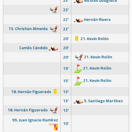
23'
Nicolás Quagliata
23'
22'
Hernán Rivero
13. Christian Almeida
22'
20'
21. Kevin Rolón
Camilo Cándido
20'
21. Kevin Rolón
20'
21. Kevin Rolón
19'
21. Kevin Rolón
15'
18. Hernán Figueredo
13'
13'
5. Santiago Martínez
18. Hernán Figueredo
13'
99. Juan Ignacio Ramírez
10'