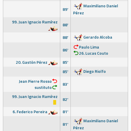
Maximiliano Daniel
89'
Pérez
99. Juan Ignacio Ramírez
88'
Gerardo Alcoba
88'
Paulo Lima
86'
26. Lucas Couto
20. Gastón Pérez
85'
Diego Riolfo
85'
Jean Pierre Rosso
83'
sustituto
99. Juan Ignacio Ramírez
82'
6. Federico Pereira
81'
Maximiliano Daniel
81'
Pérez