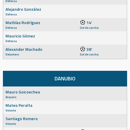
Defensa
Alejandro González
Defensa
Mathías Rodríguez
14'
Defensa
Gol de cancha
Mauricio Gómez
Defensa
Alexander Machado
38'
Delantero
Gol de cancha
DANUBIO
Mauro Goicoechea
Arquero
Mateo Peralta
Volante
Santiago Romero
Volante