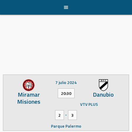
Skip
to
content
7 julio 2024
Miramar
Danubio
20:30
Misiones
VTV PLUS
-
2
3
Parque Palermo