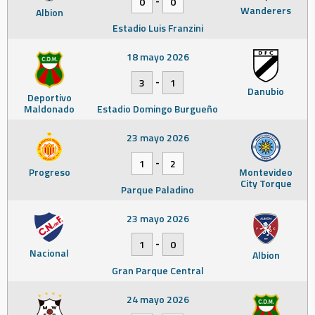
0
0
Wanderers
Albion
Estadio Luis Franzini
18 mayo 2026
-
3
1
Danubio
Deportivo
Maldonado
Estadio Domingo Burgueño
23 mayo 2026
-
1
2
Progreso
Montevideo
City Torque
Parque Paladino
23 mayo 2026
-
1
0
Nacional
Albion
Gran Parque Central
24 mayo 2026