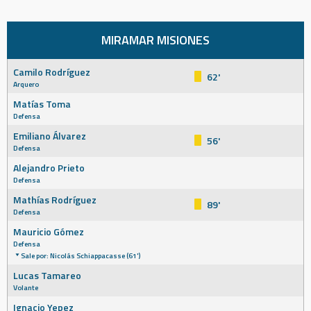
MIRAMAR MISIONES
Camilo Rodríguez
62'
Arquero
Matías Toma
Defensa
Emiliano Álvarez
56'
Defensa
Alejandro Prieto
Defensa
Mathías Rodríguez
89'
Defensa
Mauricio Gómez
Defensa
Sale por: Nicolás Schiappacasse (61')
Lucas Tamareo
Volante
Ignacio Yepez