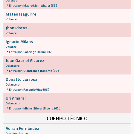
Defensa
Entra por: Mauro Muhlethaler (62')
Mateo Izaguirre
Volante
Jhon Pintos
Volante
Ignacio Milans
Volante
Entra por: Santiago Bellini (86')
Juan Gabriel Alvarez
Delantero
Entra por: Gianfranco Trasante (46')
Donatto Larrosa
Delantero
Entra por: Facundo Vigo (86')
Uri Amaral
Delantero
Entra por: Michel Stiwar Silveira (62')
CUERPO TÉCNICO
Adrián Fernández
Director técnico