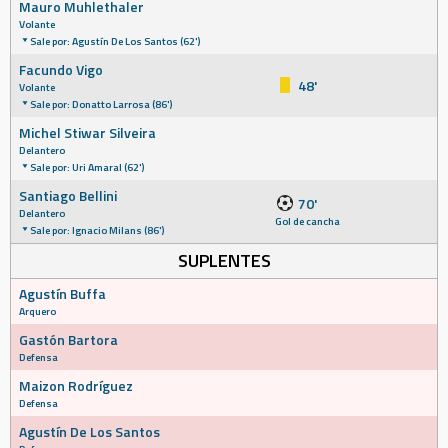
Mauro Muhlethaler
Volante
Sale por: Agustín De Los Santos (62')
Facundo Vigo
48'
Volante
Sale por: Donatto Larrosa (86')
Michel Stiwar Silveira
Delantero
Sale por: Uri Amaral (62')
Santiago Bellini
70'
Delantero
Gol de cancha
Sale por: Ignacio Milans (86')
SUPLENTES
Agustín Buffa
Arquero
Gastón Bartora
Defensa
Maizon Rodríguez
Defensa
Agustín De Los Santos