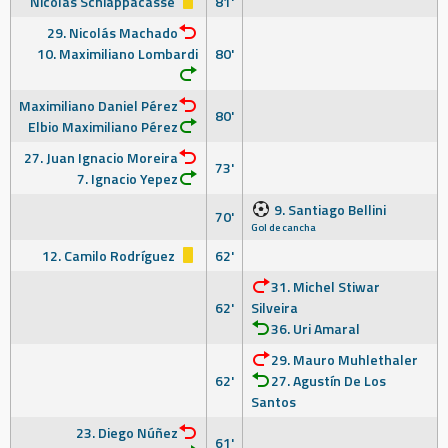
Nicolás Schiappacasse
81'
29. Nicolás Machado
10. Maximiliano Lombardi
80'
Maximiliano Daniel Pérez
80'
Elbio Maximiliano Pérez
27. Juan Ignacio Moreira
73'
7. Ignacio Yepez
9. Santiago Bellini
70'
Gol de cancha
12. Camilo Rodríguez
62'
31. Michel Stiwar
62'
Silveira
36. Uri Amaral
29. Mauro Muhlethaler
62'
27. Agustín De Los
Santos
23. Diego Núñez
61'