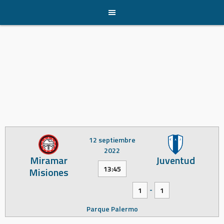
Skip
to
content
12 septiembre
2022
Miramar
Juventud
13:45
Misiones
-
1
1
Parque Palermo