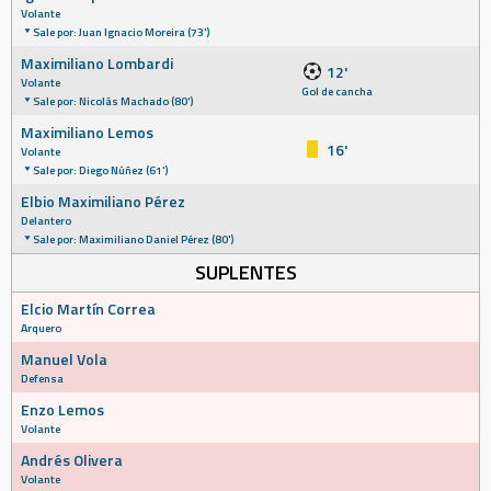
Volante
Sale por: Juan Ignacio Moreira (73')
Maximiliano Lombardi
12'
Volante
Gol de cancha
Sale por: Nicolás Machado (80')
Maximiliano Lemos
16'
Volante
Sale por: Diego Núñez (61')
Elbio Maximiliano Pérez
Delantero
Sale por: Maximiliano Daniel Pérez (80')
SUPLENTES
Elcio Martín Correa
Arquero
Manuel Vola
Defensa
Enzo Lemos
Volante
Andrés Olivera
Volante