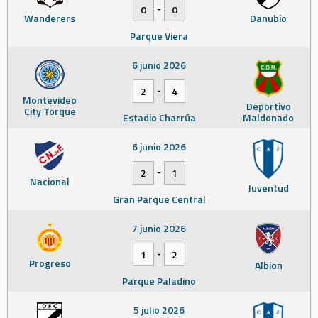
-
0
0
Wanderers
Danubio
Parque Viera
6 junio 2026
-
2
4
Montevideo
Deportivo
City Torque
Estadio Charrúa
Maldonado
6 junio 2026
-
2
1
Nacional
Juventud
Gran Parque Central
7 junio 2026
-
1
2
Progreso
Albion
Parque Paladino
5 julio 2026