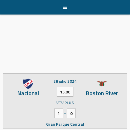
Skip
to
content
28 julio 2024
Nacional
Boston River
15:00
VTV PLUS
-
1
0
Gran Parque Central