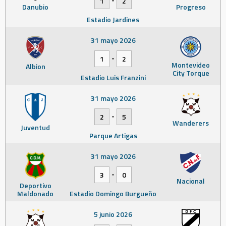
1
2
Danubio
Progreso
Estadio Jardines
31 mayo 2026
-
1
2
Montevideo
Albion
City Torque
Estadio Luis Franzini
31 mayo 2026
-
2
5
Wanderers
Juventud
Parque Artigas
31 mayo 2026
-
3
0
Nacional
Deportivo
Maldonado
Estadio Domingo Burgueño
5 junio 2026