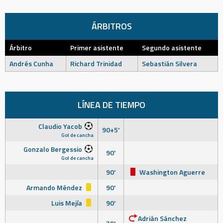
ÁRBITROS
Árbitro
Primer asistente
Segundo asistente
Andrés Cunha
Richard Trinidad
Sebastián Silvera
LÍNEA DE TIEMPO
Claudio Yacob
90+5'
Gol de cancha
Gonzalo Bergessio
90'
Gol de cancha
90'
Washington Aguerre
Armando Méndez
90'
Luis Mejía
90'
Adrián Sánchez