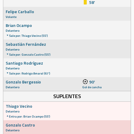
58'
Felipe Carballo
Volante
Brian Ocampo
Delantero
Sale por: Thiago Vecino (55')
Sebastián Fernández
Delantero
Sale por: Gonzalo Castro (55')
Santiago Rodríguez
Delantero
Sale por: Rodrigo Amaral (67')
Gonzalo Bergessio
90'
Delantero
Gol de cancha
SUPLENTES
Thiago Vecino
Delantero
Entra por: Brian Ocampo (55')
Gonzalo Castro
Delantero