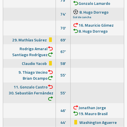
79'
Gonzalo Lamardo
8. Hugo Dorrego
74'
Gol de cancha
16. Mauricio Gómez
70'
8. Hugo Dorrego
29. Mathías Suárez
69'
Rodrigo Amaral
67'
Santiago Rodríguez
Claudio Yacob
58'
9. Thiago Vecino
55'
Brian Ocampo
11. Gonzalo Castro
30. Sebastián Fernández
55'
Jonathan Jorge
46'
19. Mauro Brasil
44'
Washington Aguerre