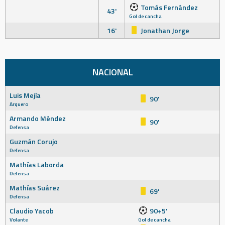
Tomás Fernández
43'
Gol de cancha
16'
Jonathan Jorge
NACIONAL
Luis Mejía
90'
Arquero
Armando Méndez
90'
Defensa
Guzmán Corujo
Defensa
Mathías Laborda
Defensa
Mathías Suárez
69'
Defensa
Claudio Yacob
90+5'
Volante
Gol de cancha