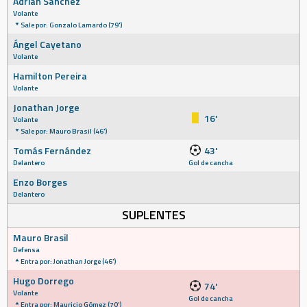
Adrián Sánchez
Volante
Sale por: Gonzalo Lamardo (79')
Ángel Cayetano
Volante
Hamilton Pereira
Volante
Jonathan Jorge
16'
Volante
Sale por: Mauro Brasil (46')
Tomás Fernández
43'
Delantero
Gol de cancha
Enzo Borges
Delantero
SUPLENTES
Mauro Brasil
Defensa
Entra por: Jonathan Jorge (46')
Hugo Dorrego
74'
Volante
Gol de cancha
Entra por: Mauricio Gómez (70')