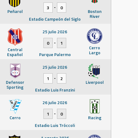
-
3
0
Peñarol
Boston
River
Estadio Campeón del Siglo
25 julio 2026
-
0
1
Cerro
Central
Largo
Español
Parque Palermo
25 julio 2026
-
1
2
Defensor
Liverpool
Sporting
Estadio Luis Franzini
26 julio 2026
-
1
0
Cerro
Racing
Estadio Luis Tróccoli
1 agosto 2026