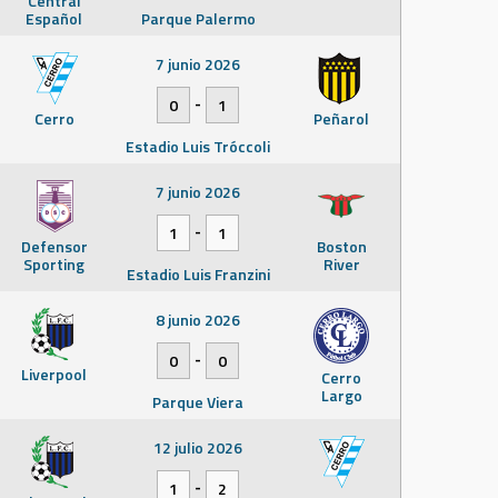
Central
Español
Parque Palermo
7 junio 2026
-
0
1
Cerro
Peñarol
Estadio Luis Tróccoli
7 junio 2026
-
1
1
Defensor
Boston
Sporting
River
Estadio Luis Franzini
8 junio 2026
-
0
0
Liverpool
Cerro
Largo
Parque Viera
12 julio 2026
-
1
2