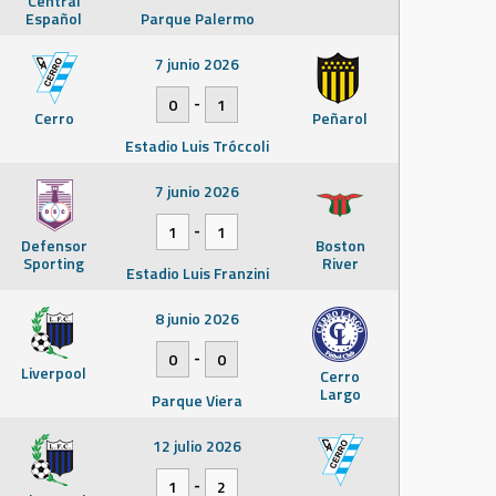
Central
Español
Parque Palermo
7 junio 2026
-
0
1
Cerro
Peñarol
Estadio Luis Tróccoli
7 junio 2026
-
1
1
Defensor
Boston
Sporting
River
Estadio Luis Franzini
8 junio 2026
-
0
0
Liverpool
Cerro
Largo
Parque Viera
12 julio 2026
-
1
2