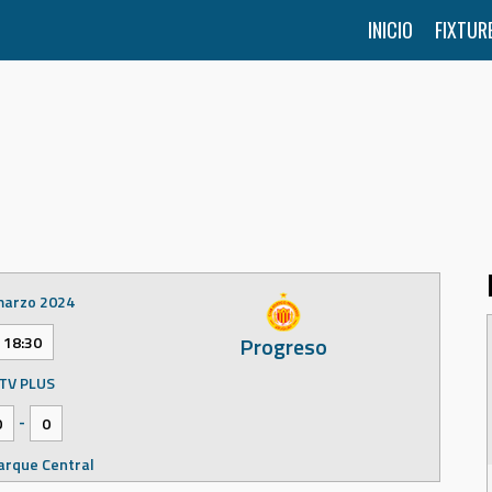
INICIO
FIXTUR
marzo 2024
Progreso
18:30
TV PLUS
-
0
0
arque Central