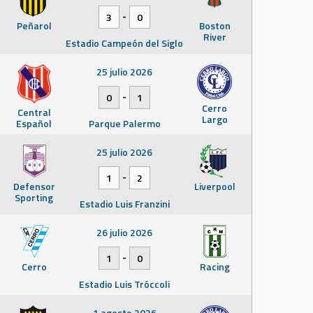
-
3
0
Peñarol
Boston
River
Estadio Campeón del Siglo
25 julio 2026
-
0
1
Cerro
Central
Largo
Español
Parque Palermo
25 julio 2026
-
1
2
Defensor
Liverpool
Sporting
Estadio Luis Franzini
26 julio 2026
-
1
0
Cerro
Racing
Estadio Luis Tróccoli
1 agosto 2026