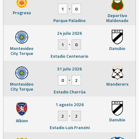
-
1
0
Progreso
Deportivo
Parque Paladino
Maldonado
24 julio 2026
-
1
0
Montevideo
Danubio
City Torque
Estadio Centenario
31 julio 2026
-
0
2
Montevideo
Wanderers
City Torque
Estadio Charrúa
1 agosto 2026
-
2
2
Danubio
Albion
Estadio Luis Franzini