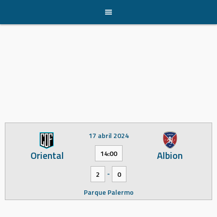
Skip
to
content
17 abril 2024
Oriental
Albion
14:00
-
2
0
Parque Palermo