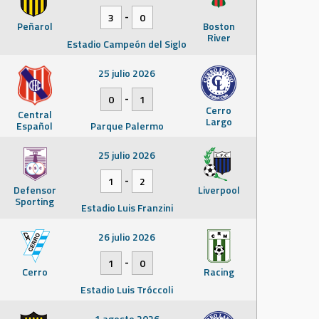
-
3
0
Peñarol
Boston
River
Estadio Campeón del Siglo
25 julio 2026
-
0
1
Cerro
Central
Largo
Español
Parque Palermo
25 julio 2026
-
1
2
Defensor
Liverpool
Sporting
Estadio Luis Franzini
26 julio 2026
-
1
0
Cerro
Racing
Estadio Luis Tróccoli
1 agosto 2026