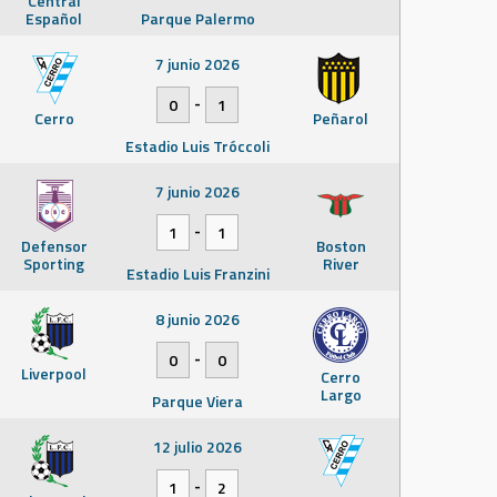
Central
Español
Parque Palermo
7 junio 2026
-
0
1
Cerro
Peñarol
Estadio Luis Tróccoli
7 junio 2026
-
1
1
Defensor
Boston
Sporting
River
Estadio Luis Franzini
8 junio 2026
-
0
0
Liverpool
Cerro
Largo
Parque Viera
12 julio 2026
-
1
2