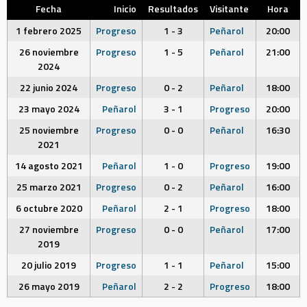
Fecha
Inicio
Resultados
Visitante
Hora
1 febrero 2025
Progreso
1 - 3
Peñarol
20:00
26 noviembre
Progreso
1 - 5
Peñarol
21:00
2024
22 junio 2024
Progreso
0 - 2
Peñarol
18:00
23 mayo 2024
Peñarol
3 - 1
Progreso
20:00
25 noviembre
Progreso
0 - 0
Peñarol
16:30
2021
14 agosto 2021
Peñarol
1 - 0
Progreso
19:00
25 marzo 2021
Progreso
0 - 2
Peñarol
16:00
6 octubre 2020
Peñarol
2 - 1
Progreso
18:00
27 noviembre
Progreso
0 - 0
Peñarol
17:00
2019
20 julio 2019
Progreso
1 - 1
Peñarol
15:00
26 mayo 2019
Peñarol
2 - 2
Progreso
18:00