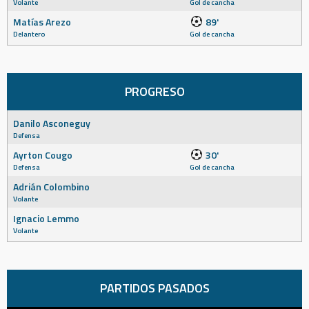
Volante
Gol de cancha
Matías Arezo
89'
Delantero
Gol de cancha
PROGRESO
Danilo Asconeguy
Defensa
Ayrton Cougo
30'
Defensa
Gol de cancha
Adrián Colombino
Volante
Ignacio Lemmo
Volante
PARTIDOS PASADOS