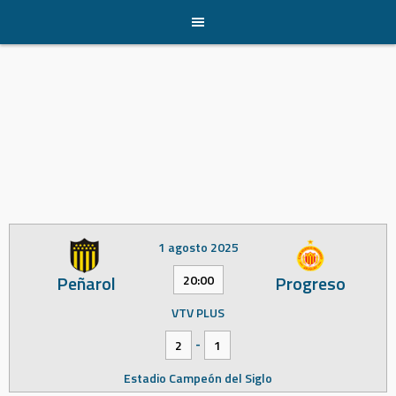
Skip
to
content
1 agosto 2025
Peñarol
Progreso
20:00
VTV PLUS
-
2
1
Estadio Campeón del Siglo