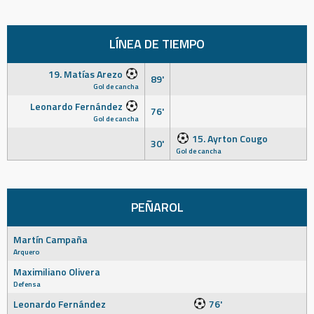
LÍNEA DE TIEMPO
19. Matías Arezo
89'
Gol de cancha
Leonardo Fernández
76'
Gol de cancha
15. Ayrton Cougo
30'
Gol de cancha
PEÑAROL
Martín Campaña
Arquero
Maximiliano Olivera
Defensa
Leonardo Fernández
76'