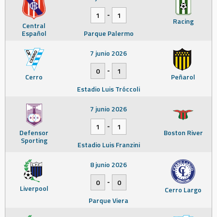
-
1
1
Racing
Central
Español
Parque Palermo
7 junio 2026
-
0
1
Cerro
Peñarol
Estadio Luis Tróccoli
7 junio 2026
-
1
1
Defensor
Boston River
Sporting
Estadio Luis Franzini
8 junio 2026
-
0
0
Liverpool
Cerro Largo
Parque Viera