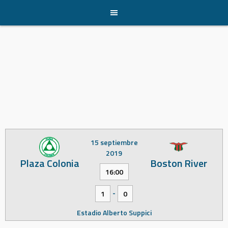
Skip
to
content
15 septiembre
2019
Plaza Colonia
Boston River
16:00
-
1
0
Estadio Alberto Suppici