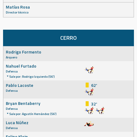
Matías Rosa
Director técnico
CERRO
Rodrigo Formento
Arquero
Nahuel Furtado
Defensa
Sale por: Rodrigo Izquierdo (56')
Pablo Lacoste
62'
Defensa
Bryan Bentaberry
32'
Defensa
Sale por: Agustín Hernández (56')
Luca Núñez
Defensa
Felipe Klein