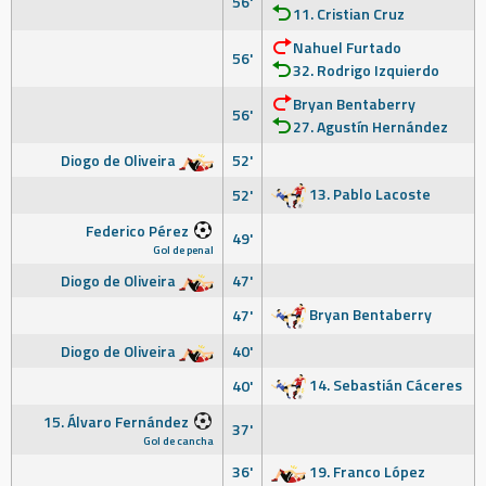
56'
11. Cristian Cruz
Nahuel Furtado
56'
32. Rodrigo Izquierdo
Bryan Bentaberry
56'
27. Agustín Hernández
Diogo de Oliveira
52'
13. Pablo Lacoste
52'
Federico Pérez
49'
Gol de penal
Diogo de Oliveira
47'
Bryan Bentaberry
47'
Diogo de Oliveira
40'
14. Sebastián Cáceres
40'
15. Álvaro Fernández
37'
Gol de cancha
36'
19. Franco López