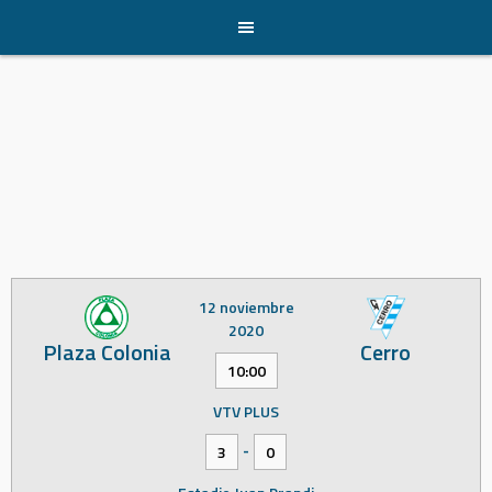
Skip
to
content
12 noviembre
2020
Plaza Colonia
Cerro
10:00
VTV PLUS
-
3
0