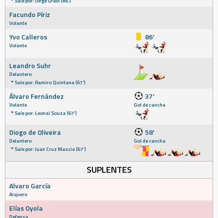
Sale por: Jorge Graví (86')
Facundo Píriz
Volante
Yvo Calleros
86'
Volante
Leandro Suhr
Delantero
Sale por: Ramiro Quintana (67')
Álvaro Fernández
37'
Volante
Gol de cancha
Sale por: Leonai Souza (67')
Diogo de Oliveira
58'
Delantero
Gol de cancha
Sale por: Juan Cruz Mascia (67')
SUPLENTES
Alvaro García
Arquero
Elías Oyola
Defensa