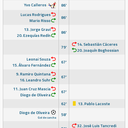
Yvo Calleros
86'
Lucas Rodrigues
86'
Mario Risso
13. Jorge Graví
86'
20. Ezequías Redín
14. Sebastián Cáceres
79'
20. Joaquín Boghossian
Leonai Souza
67'
15. Álvaro Fernández
9. Ramiro Quintana
67'
16. Leandro Suhr
11. Juan Cruz Mascia
67'
Diogo de Oliveira
62'
13. Pablo Lacoste
Diogo de Oliveira
58'
Gol de cancha
32. José Luis Tancredi