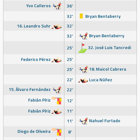
Yvo Calleros
36'
32'
Bryan Bentaberry
16. Leandro Suhr
32'
Bryan Bentaberry
32'
32. José Luis Tancredi
25'
Federico Pérez
25'
18. Maicol Cabrera
25'
22'
Luca Núñez
15. Álvaro Fernández
22'
Fabián Píriz
12'
Fabián Píriz
11'
Nahuel Furtado
11'
Diogo de Oliveira
8'