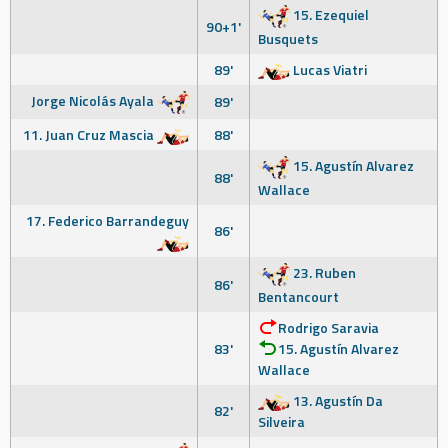
15. Ezequiel
90+1'
Busquets
89'
Lucas Viatri
Jorge Nicolás Ayala
89'
11. Juan Cruz Mascia
88'
15. Agustín Alvarez
88'
Wallace
17. Federico Barrandeguy
86'
23. Ruben
86'
Bentancourt
Rodrigo Saravia
83'
15. Agustín Alvarez
Wallace
13. Agustín Da
82'
Silveira