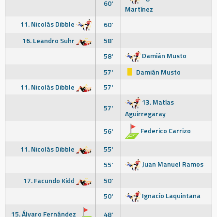
60'
Martínez
11. Nicolás Dibble
60'
16. Leandro Suhr
58'
Damián Musto
58'
57'
Damián Musto
11. Nicolás Dibble
57'
13. Matías
57'
Aguirregaray
Federico Carrizo
56'
11. Nicolás Dibble
55'
Juan Manuel Ramos
55'
17. Facundo Kidd
50'
Ignacio Laquintana
50'
15. Álvaro Fernández
48'