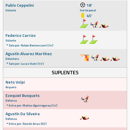
Pablo Ceppelini
18'
Volante
Gol de penal
45'
Federico Carrizo
Volante
Sale por: Ruben Bentancourt (74')
Agustín Alvarez Martínez
Delantero
Sale por: Lucas Viatri (74')
SUPLENTES
Neto Volpi
Arquero
Ezequiel Busquets
Defensa
Entra por: Matías Aguirregaray (74')
Agustín Da Silveira
Defensa
Entra por: Ramón Arias (65')