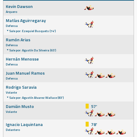
Kevin Dawson
Arquero
Matías Aguirregaray
Defensa
Sale por: Ezequiel Busquets (74')
Ramón Arias
Defensa
Sale por: Agustín Da Silveira (65')
Hernán Menosse
Defensa
Juan Manuel Ramos
Defensa
Rodrigo Saravia
Volante
Sale por: Agustín Alvarez Wallace (83')
Damián Musto
57'
Volante
Ignacio Laquintana
78'
Delantero