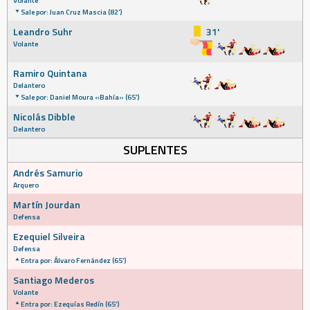
Volante
Sale por: Juan Cruz Mascia (82')
Leandro Suhr
31'
Volante
Ramiro Quintana
Delantero
Sale por: Daniel Moura «Bahía» (65')
Nicolás Dibble
Delantero
SUPLENTES
Andrés Samurio
Arquero
Martín Jourdan
Defensa
Ezequiel Silveira
Defensa
Entra por: Álvaro Fernández (65')
Santiago Mederos
Volante
Entra por: Ezequías Redín (65')