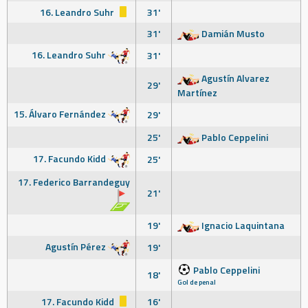
16. Leandro Suhr
31'
31'
Damián Musto
16. Leandro Suhr
31'
Agustín Alvarez
29'
Martínez
15. Álvaro Fernández
29'
25'
Pablo Ceppelini
17. Facundo Kidd
25'
17. Federico Barrandeguy
21'
19'
Ignacio Laquintana
Agustín Pérez
19'
Pablo Ceppelini
18'
Gol de penal
17. Facundo Kidd
16'