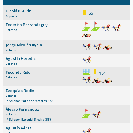
Nicolás Guirin
65'
Arquero
Federico Barrandeguy
Defensa
Jorge Nicolás Ayala
Volante
Agustín Heredia
Defensa
Facundo Kidd
16'
Defensa
Ezequías Redín
Volante
Sale por: Santiago Mederos (65')
Álvaro Fernández
Volante
Sale por: Ezequiel Silveira (65')
Agustín Pérez