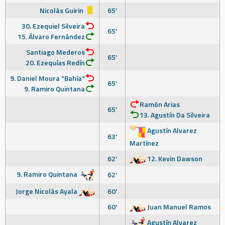
Nicolás Guirin
65'
30. Ezequiel Silveira
65'
15. Álvaro Fernández
Santiago Mederos
65'
20. Ezequías Redín
9. Daniel Moura "Bahía"
65'
9. Ramiro Quintana
Ramón Arias
65'
13. Agustín Da Silveira
Agustín Alvarez
63'
Martínez
62'
12. Kevin Dawson
9. Ramiro Quintana
62'
Jorge Nicolás Ayala
60'
60'
Juan Manuel Ramos
Agustín Alvarez