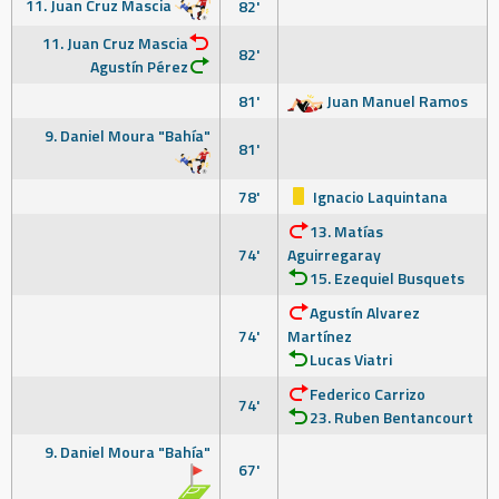
11. Juan Cruz Mascia
82'
11. Juan Cruz Mascia
82'
Agustín Pérez
81'
Juan Manuel Ramos
9. Daniel Moura "Bahía"
81'
78'
Ignacio Laquintana
13. Matías
74'
Aguirregaray
15. Ezequiel Busquets
Agustín Alvarez
74'
Martínez
Lucas Viatri
Federico Carrizo
74'
23. Ruben Bentancourt
9. Daniel Moura "Bahía"
67'