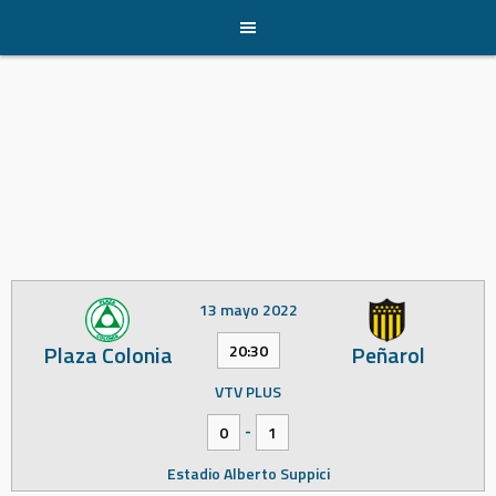
Skip
to
content
13 mayo 2022
Plaza Colonia
Peñarol
20:30
VTV PLUS
-
0
1
Estadio Alberto Suppici