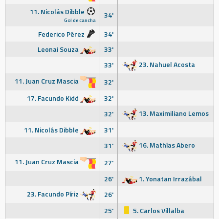
11. Nicolás Dibble
34'
Gol de cancha
Federico Pérez
34'
Leonai Souza
33'
23. Nahuel Acosta
33'
11. Juan Cruz Mascia
32'
17. Facundo Kidd
32'
13. Maximiliano Lemos
32'
11. Nicolás Dibble
31'
16. Mathías Abero
31'
11. Juan Cruz Mascia
27'
26'
1. Yonatan Irrazábal
23. Facundo Píriz
26'
25'
5. Carlos Villalba