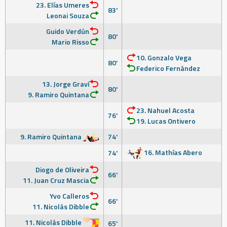
23. Elías Umeres
83'
Leonai Souza
Guido Verdún
80'
Mario Risso
10. Gonzalo Vega
80'
Federico Fernández
13. Jorge Graví
80'
9. Ramiro Quintana
23. Nahuel Acosta
76'
19. Lucas Ontivero
9. Ramiro Quintana
74'
16. Mathías Abero
74'
Diogo de Oliveira
66'
11. Juan Cruz Mascia
Yvo Calleros
66'
11. Nicolás Dibble
11. Nicolás Dibble
65'