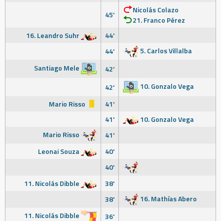
Nicolás Colazo
45'
21. Franco Pérez
16. Leandro Suhr
44'
5. Carlos Villalba
44'
Santiago Mele
42'
10. Gonzalo Vega
42'
Mario Risso
41'
41'
10. Gonzalo Vega
Mario Risso
41'
Leonai Souza
40'
40'
11. Nicolás Dibble
38'
16. Mathías Abero
38'
11. Nicolás Dibble
36'