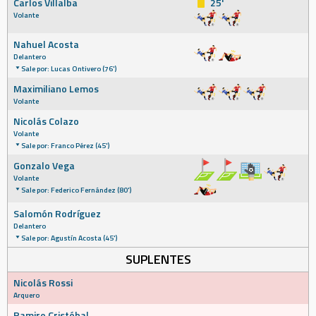
Carlos Villalba
25'
Volante
Nahuel Acosta
Delantero
Sale por: Lucas Ontivero (76')
Maximiliano Lemos
Volante
Nicolás Colazo
Volante
Sale por: Franco Pérez (45')
Gonzalo Vega
Volante
Sale por: Federico Fernández (80')
Salomón Rodríguez
Delantero
Sale por: Agustín Acosta (45')
SUPLENTES
Nicolás Rossi
Arquero
Ramiro Cristóbal