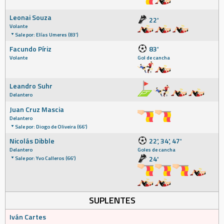
Leonai Souza
22'
Volante
Sale por: Elías Umeres (83')
Facundo Píriz
83'
Volante
Gol de cancha
Leandro Suhr
Delantero
Juan Cruz Mascia
Delantero
Sale por: Diogo de Oliveira (66')
Nicolás Dibble
22', 34', 47'
Delantero
Goles de cancha
24'
Sale por: Yvo Calleros (66')
SUPLENTES
Iván Cartes