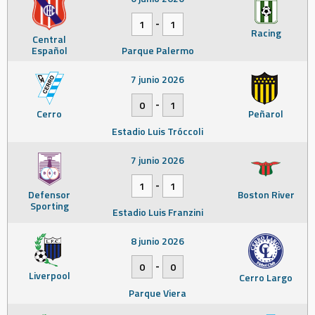
-
1
1
Racing
Central
Español
Parque Palermo
7 junio 2026
-
0
1
Cerro
Peñarol
Estadio Luis Tróccoli
7 junio 2026
-
1
1
Defensor
Boston River
Sporting
Estadio Luis Franzini
8 junio 2026
-
0
0
Liverpool
Cerro Largo
Parque Viera