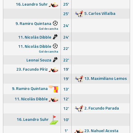
16. Leandro Suhr
25'
5. Carlos Villalba
25'
9. Ramiro Quintana
24'
Gol de cancha
11. Nicolás Dibble
24'
11. Nicolás Dibble
22'
Gol de cancha
Leonai Souza
22'
23. Facundo Píriz
19'
13. Maximiliano Lemos
19'
9. Ramiro Quintana
13'
11. Nicolás Dibble
12'
2. Facundo Parada
12'
16. Leandro Suhr
10'
1'
23. Nahuel Acosta