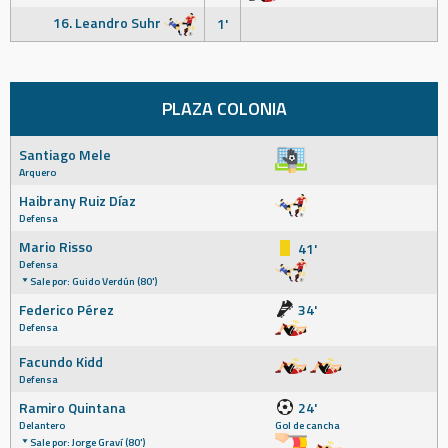
16. Leandro Suhr
1'
PLAZA COLONIA
Santiago Mele
Arquero
Haibrany Ruiz Díaz
Defensa
Mario Risso
41'
Defensa
Sale por: Guido Verdún (80')
Federico Pérez
34'
Defensa
Facundo Kidd
Defensa
Ramiro Quintana
24'
Delantero
Gol de cancha
Sale por: Jorge Graví (80')