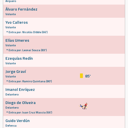
Arquero
Álvaro Fernández
Volante
Yvo Calleros
Volante
Entra por: Nicolás Dibble (66')
Elías Umeres
Volante
Entra por: Leonai Souza (83')
Ezequías Redín
Volante
Jorge Graví
85'
Volante
Entra por: Ramiro Quintana (80')
Imanol Enríquez
Delantero
Diogo de Oliveira
Delantero
Entra por: Juan Cruz Mascia (66')
Guido Verdún
Defensa