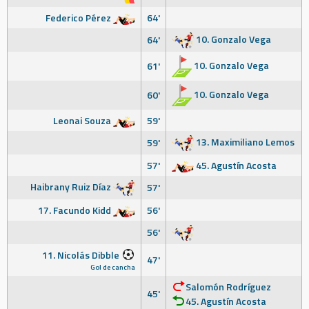
Federico Pérez
64'
10. Gonzalo Vega
64'
10. Gonzalo Vega
61'
10. Gonzalo Vega
60'
Leonai Souza
59'
13. Maximiliano Lemos
59'
57'
45. Agustín Acosta
Haibrany Ruiz Díaz
57'
17. Facundo Kidd
56'
56'
11. Nicolás Dibble
47'
Gol de cancha
Salomón Rodríguez
45'
45. Agustín Acosta