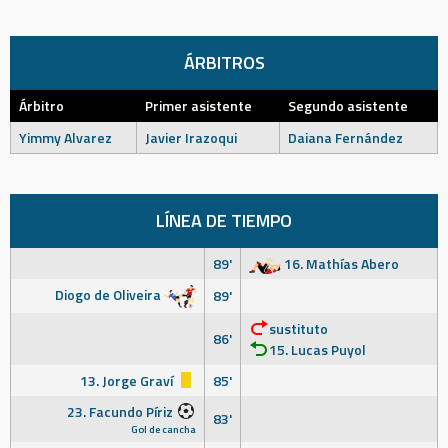
ÁRBITROS
Árbitro
Primer asistente
Segundo asistente
Yimmy Alvarez
Javier Irazoqui
Daiana Fernández
LÍNEA DE TIEMPO
89'
16. Mathías Abero
Diogo de Oliveira
89'
sustituto
86'
15. Lucas Puyol
13. Jorge Graví
85'
23. Facundo Píriz
83'
Gol de cancha