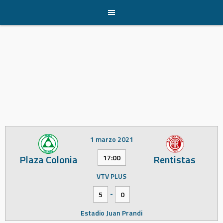
Skip
to
content
1 marzo 2021
Plaza Colonia
Rentistas
17:00
VTV PLUS
-
5
0
Estadio Juan Prandi