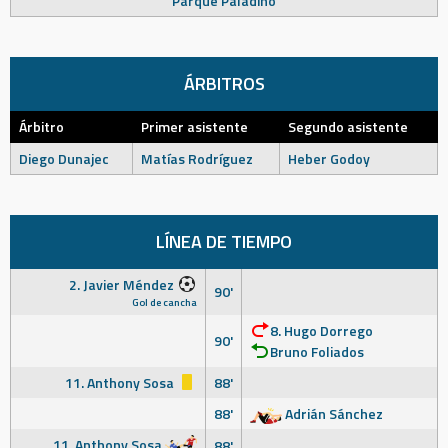
Parque Paladino
ÁRBITROS
Árbitro
Primer asistente
Segundo asistente
Diego Dunajec
Matías Rodríguez
Heber Godoy
LÍNEA DE TIEMPO
2. Javier Méndez
90'
Gol de cancha
8. Hugo Dorrego
90'
Bruno Foliados
11. Anthony Sosa
88'
88'
Adrián Sánchez
11. Anthony Sosa
88'