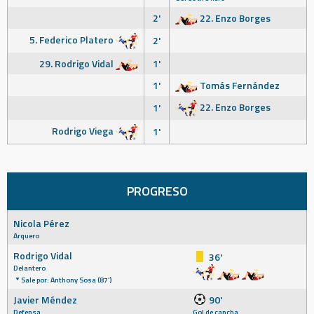
2'
22. Enzo Borges
5. Federico Platero
2'
29. Rodrigo Vidal
1'
1'
Tomás Fernández
22. Enzo Borges
1'
Rodrigo Viega
1'
PROGRESO
Nicola Pérez
Arquero
Rodrigo Vidal
36'
Delantero
Sale por: Anthony Sosa (87')
Javier Méndez
90'
Defensa
Gol de cancha