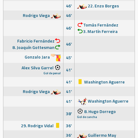
46'
22. Enzo Borges
Rodrigo Viega
46'
Tomás Fernández
46'
3. Martín Ferreira
Fabricio Fernández
46'
8. Joaquín Gottesman
Gonzalo Jara
45'
Alex Silva Garrel
41'
Gol de penal
41'
Washington Aguerre
Rodrigo Viega
41'
Washington Aguerre
41'
8. Hugo Dorrego
38'
Gol de cancha
29. Rodrigo Vidal
36'
36'
Guillermo May