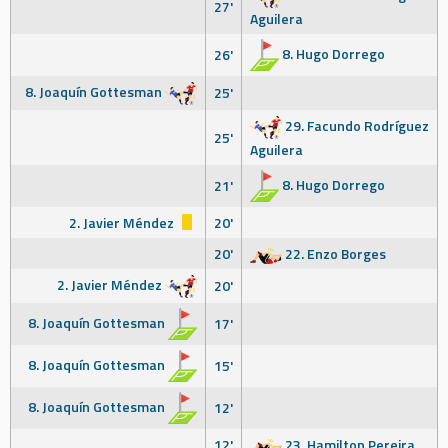
27'
Aguilera
8. Hugo Dorrego
26'
8. Joaquín Gottesman
25'
29. Facundo Rodríguez
25'
Aguilera
8. Hugo Dorrego
21'
2. Javier Méndez
20'
20'
22. Enzo Borges
2. Javier Méndez
20'
8. Joaquín Gottesman
17'
8. Joaquín Gottesman
15'
8. Joaquín Gottesman
12'
12'
23. Hamilton Pereira