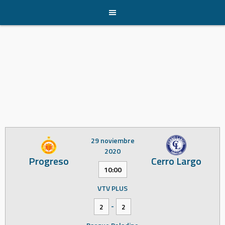
Skip
to
content
29 noviembre
2020
Progreso
Cerro Largo
10:00
VTV PLUS
-
2
2