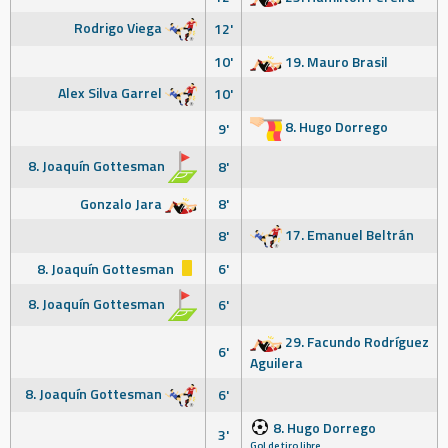
Rodrigo Viega
12'
10'
19. Mauro Brasil
Alex Silva Garrel
10'
8. Hugo Dorrego
9'
8. Joaquín Gottesman
8'
Gonzalo Jara
8'
17. Emanuel Beltrán
8'
8. Joaquín Gottesman
6'
8. Joaquín Gottesman
6'
29. Facundo Rodríguez
6'
Aguilera
8. Joaquín Gottesman
6'
8. Hugo Dorrego
3'
Gol de tiro libre