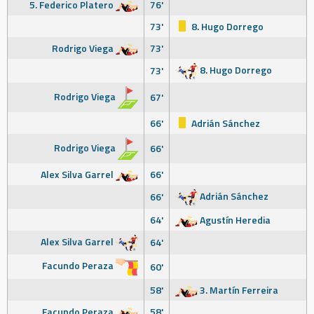
5. Federico Platero
76'
73'
8. Hugo Dorrego
Rodrigo Viega
73'
8. Hugo Dorrego
73'
Rodrigo Viega
67'
66'
Adrián Sánchez
Rodrigo Viega
66'
Alex Silva Garrel
66'
Adrián Sánchez
66'
64'
Agustín Heredia
Alex Silva Garrel
64'
Facundo Peraza
60'
58'
3. Martín Ferreira
Facundo Peraza
58'