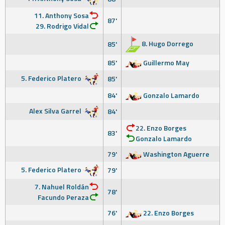
11. Anthony Sosa
87'
29. Rodrigo Vidal
8. Hugo Dorrego
85'
85'
Guillermo May
5. Federico Platero
85'
84'
Gonzalo Lamardo
Alex Silva Garrel
84'
22. Enzo Borges
83'
Gonzalo Lamardo
79'
Washington Aguerre
5. Federico Platero
79'
7. Nahuel Roldán
78'
Facundo Peraza
76'
22. Enzo Borges