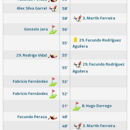
Alex Silva Garrel
58'
3. Martín Ferreira
58'
Gonzalo Jara
56'
29. Facundo Rodríguez
55'
Aguilera
29. Rodrigo Vidal
55'
29. Facundo Rodríguez
55'
Aguilera
Fabricio Fernández
53'
Fabricio Fernández
52'
8. Hugo Dorrego
51'
Facundo Peraza
48'
3. Martín Ferreira
48'