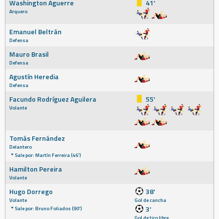
Washington Aguerre
41'
Arquero
Emanuel Beltrán
Defensa
Mauro Brasil
Defensa
Agustín Heredia
Defensa
Facundo Rodríguez Aguilera
55'
Volante
Tomás Fernández
Delantero
Sale por: Martín Ferreira (46')
Hamilton Pereira
Volante
Hugo Dorrego
38'
Volante
Gol de cancha
3'
Sale por: Bruno Foliados (90')
Gol de tiro libre