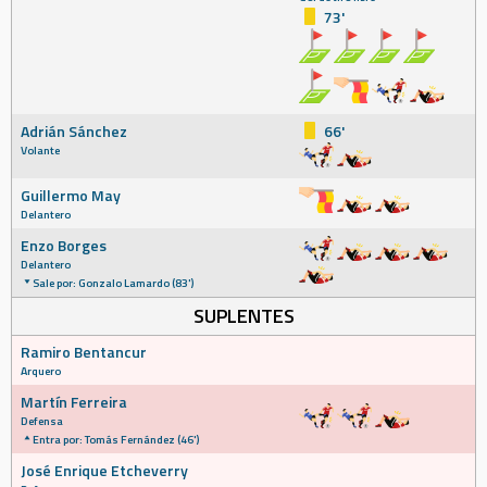
73'
Adrián Sánchez
66'
Volante
Guillermo May
Delantero
Enzo Borges
Delantero
Sale por: Gonzalo Lamardo (83')
SUPLENTES
Ramiro Bentancur
Arquero
Martín Ferreira
Defensa
Entra por: Tomás Fernández (46')
José Enrique Etcheverry