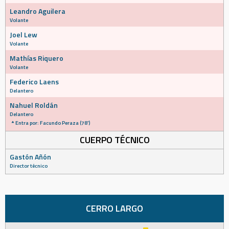
Leandro Aguilera
Volante
Joel Lew
Volante
Mathías Riquero
Volante
Federico Laens
Delantero
Nahuel Roldán
Delantero
Entra por: Facundo Peraza (78')
CUERPO TÉCNICO
Gastón Añón
Director técnico
CERRO LARGO