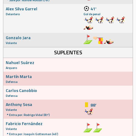
Sale por: Nahuel Roldán (78')
Alex Silva Garrel
41'
Delantero
Gol de penal
Gonzalo Jara
Volante
SUPLENTES
Nahuel Suárez
Arquero
Martín Marta
Defensa
Carlos Canobbio
Defensa
Anthony Sosa
88'
Volante
Entra por: Rodrigo Vidal (87')
Fabricio Fernández
Volante
Entra por: Joaquín Gottesman (46')