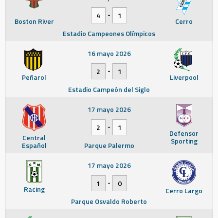
-
4
1
Boston River
Cerro
Estadio Campeones Olímpicos
16 mayo 2026
-
2
1
Peñarol
Liverpool
Estadio Campeón del Siglo
17 mayo 2026
-
2
1
Defensor
Central
Sporting
Español
Parque Palermo
17 mayo 2026
-
1
0
Racing
Cerro Largo
Parque Osvaldo Roberto