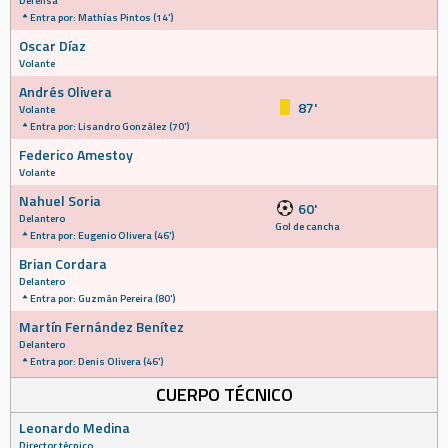
Defensa
Entra por: Mathías Pintos (14')
Oscar Díaz
Volante
Andrés Olivera
87'
Volante
Entra por: Lisandro González (70')
Federico Amestoy
Volante
Nahuel Soria
60'
Delantero
Gol de cancha
Entra por: Eugenio Olivera (46')
Brian Cordara
Delantero
Entra por: Guzmán Pereira (80')
Martín Fernández Benítez
Delantero
Entra por: Denis Olivera (46')
CUERPO TÉCNICO
Leonardo Medina
Director técnico