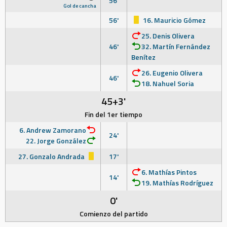
56'
Gol de cancha
56'
16. Mauricio Gómez
25. Denis Olivera
46'
32. Martín Fernández
Benítez
26. Eugenio Olivera
46'
18. Nahuel Soria
45+3'
Fin del 1er tiempo
6. Andrew Zamorano
24'
22. Jorge González
27. Gonzalo Andrada
17'
6. Mathías Pintos
14'
19. Mathías Rodríguez
0'
Comienzo del partido