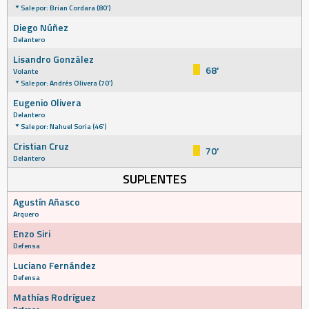
Sale por: Brian Cordara (80')
Diego Núñez
Delantero
Lisandro González
68'
Volante
Sale por: Andrés Olivera (70')
Eugenio Olivera
Delantero
Sale por: Nahuel Soria (46')
Cristian Cruz
70'
Delantero
SUPLENTES
Agustín Añasco
Arquero
Enzo Siri
Defensa
Luciano Fernández
Defensa
Mathías Rodríguez