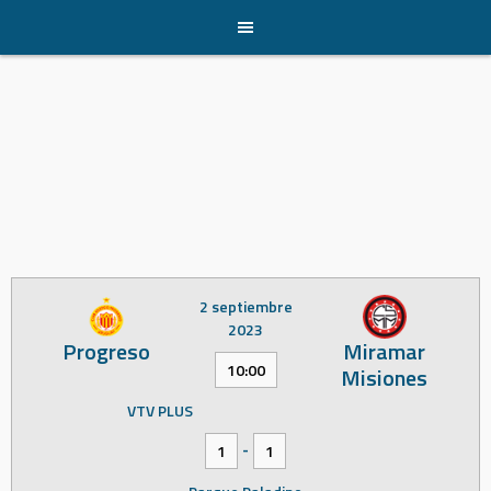
Skip
to
content
2 septiembre
2023
Progreso
Miramar
10:00
Misiones
VTV PLUS
-
1
1