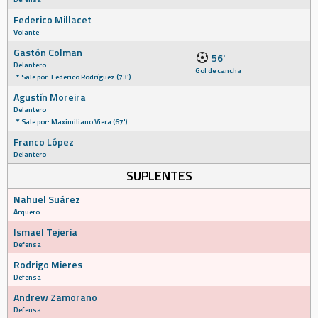
Federico Millacet
Volante
Gastón Colman
56'
Delantero
Gol de cancha
Sale por: Federico Rodríguez (73')
Agustín Moreira
Delantero
Sale por: Maximiliano Viera (67')
Franco López
Delantero
SUPLENTES
Nahuel Suárez
Arquero
Ismael Tejería
Defensa
Rodrigo Mieres
Defensa
Andrew Zamorano
Defensa