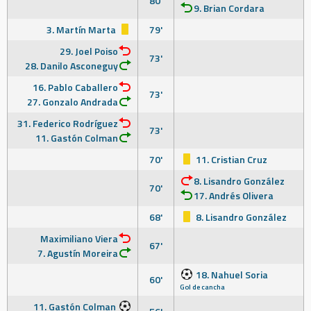
80'
9. Brian Cordara
3. Martín Marta
79'
29. Joel Poiso
73'
28. Danilo Asconeguy
16. Pablo Caballero
73'
27. Gonzalo Andrada
31. Federico Rodríguez
73'
11. Gastón Colman
70'
11. Cristian Cruz
8. Lisandro González
70'
17. Andrés Olivera
68'
8. Lisandro González
Maximiliano Viera
67'
7. Agustín Moreira
18. Nahuel Soria
60'
Gol de cancha
11. Gastón Colman