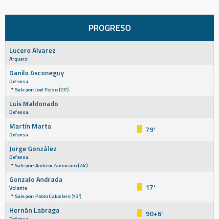
PROGRESO
Lucero Alvarez
Arquero
Danilo Asconeguy
Defensa
Sale por: Joel Poiso (73')
Luis Maldonado
Defensa
Martín Marta
79'
Defensa
Jorge González
Defensa
Sale por: Andrew Zamorano (24')
Gonzalo Andrada
17'
Volante
Sale por: Pablo Caballero (73')
Hernán Labraga
90+6'
Defensa