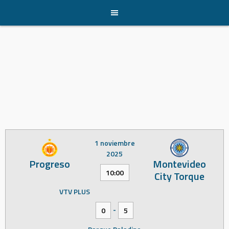
Skip
to
content
1 noviembre
2025
Progreso
Montevideo
10:00
City Torque
VTV PLUS
-
0
5