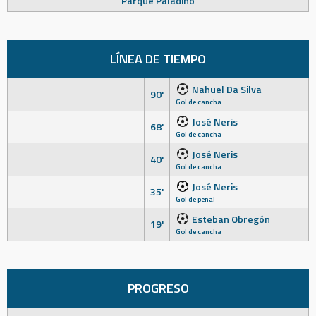
Parque Paladino
LÍNEA DE TIEMPO
Nahuel Da Silva
90'
Gol de cancha
José Neris
68'
Gol de cancha
José Neris
40'
Gol de cancha
José Neris
35'
Gol de penal
Esteban Obregón
19'
Gol de cancha
PROGRESO