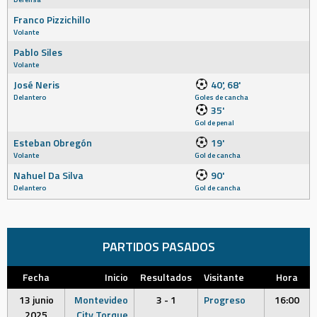
Franco Pizzichillo
Volante
Pablo Siles
Volante
José Neris
40', 68'
Delantero
Goles de cancha
35'
Gol de penal
Esteban Obregón
19'
Volante
Gol de cancha
Nahuel Da Silva
90'
Delantero
Gol de cancha
PARTIDOS PASADOS
Fecha
Inicio
Resultados
Visitante
Hora
13 junio
Montevideo
3 - 1
Progreso
16:00
2025
City Torque