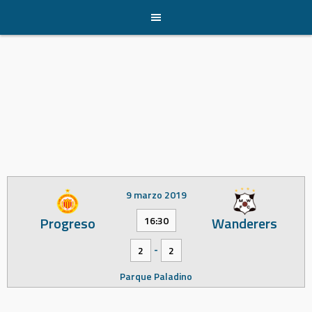
Skip
to
content
9 marzo 2019
Progreso
Wanderers
16:30
-
2
2
Parque Paladino