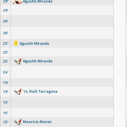
29'
Agustín Miranda
29'
26'
26'
25'
Agustín Miranda
25'
Agustín Miranda
25'
24'
19'
14. Raúl Tarragona
19'
15'
15'
Mauricio Alonso
15'