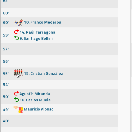
63'
60'
10. Franco Mederos
60'
14. Raúl Tarragona
59'
9. Santiago Bellini
57'
56'
15. Cristian González
55'
54'
Agustín Miranda
50'
16. Carlos Muela
Mauricio Alonso
49'
48'