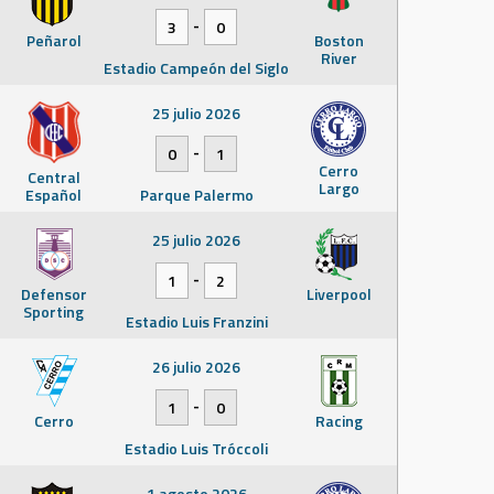
-
3
0
Peñarol
Boston
River
Estadio Campeón del Siglo
25 julio 2026
-
0
1
Cerro
Central
Largo
Español
Parque Palermo
25 julio 2026
-
1
2
Defensor
Liverpool
Sporting
Estadio Luis Franzini
26 julio 2026
-
1
0
Cerro
Racing
Estadio Luis Tróccoli
1 agosto 2026