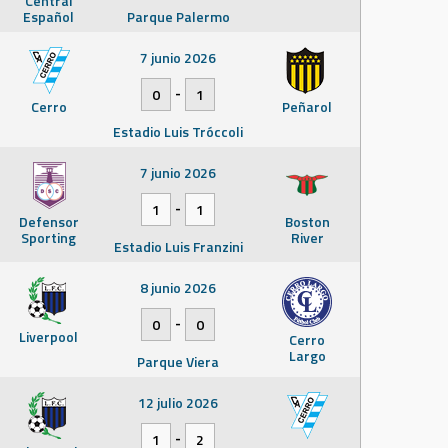
Central
Español
Parque Palermo
7 junio 2026
-
0
1
Cerro
Peñarol
Estadio Luis Tróccoli
7 junio 2026
-
1
1
Defensor
Boston
Sporting
River
Estadio Luis Franzini
8 junio 2026
-
0
0
Liverpool
Cerro
Largo
Parque Viera
12 julio 2026
-
1
2