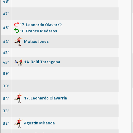
48'
47'
17. Leonardo Olavarría
46'
10. Franco Mederos
Matías Jones
44'
43'
14. Raúl Tarragona
43'
39'
39'
17. Leonardo Olavarría
34'
33'
Agustín Miranda
32'