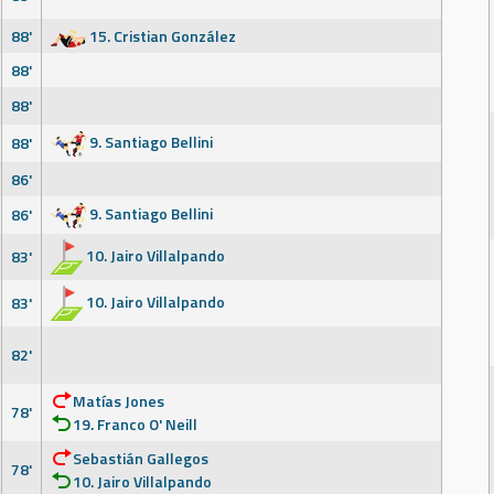
88'
15. Cristian González
88'
88'
9. Santiago Bellini
88'
86'
9. Santiago Bellini
86'
10. Jairo Villalpando
83'
10. Jairo Villalpando
83'
82'
Matías Jones
78'
19. Franco O' Neill
Sebastián Gallegos
78'
10. Jairo Villalpando