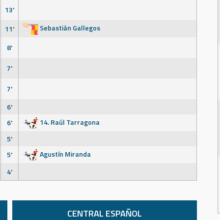
13'
Sebastián Gallegos
11'
8'
7'
7'
6'
14. Raúl Tarragona
6'
5'
Agustín Miranda
5'
4'
CENTRAL ESPAÑOL