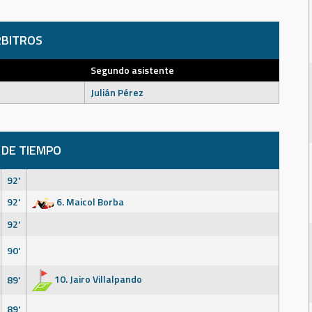
BITROS
Segundo asistente
Julián Pérez
 DE TIEMPO
92'
92'
6. Maicol Borba
92'
90'
10. Jairo Villalpando
89'
89'