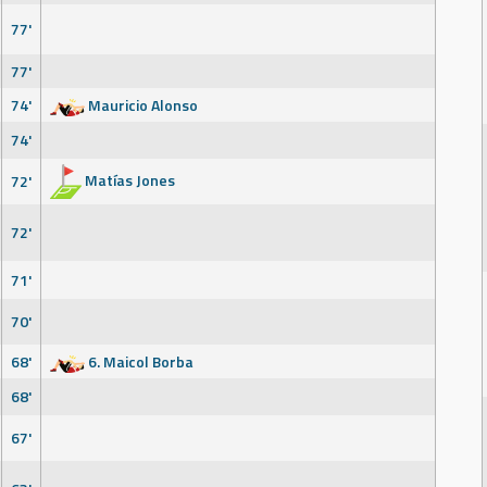
77'
77'
74'
Mauricio Alonso
74'
Matías Jones
72'
72'
71'
70'
68'
6. Maicol Borba
68'
67'