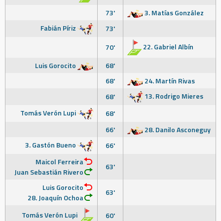
73'
3. Matías González
Fabián Píriz
73'
22. Gabriel Albín
70'
Luis Gorocito
68'
68'
24. Martín Rivas
13. Rodrigo Mieres
68'
Tomás Verón Lupi
68'
66'
28. Danilo Asconeguy
3. Gastón Bueno
66'
Maicol Ferreira
63'
Juan Sebastián Rivero
Luis Gorocito
63'
28. Joaquín Ochoa
Tomás Verón Lupi
60'