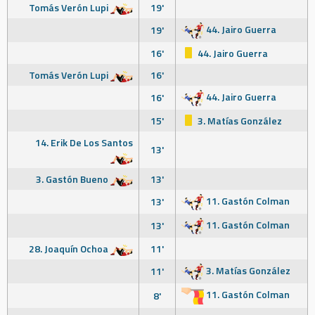
Tomás Verón Lupi
19'
44. Jairo Guerra
19'
16'
44. Jairo Guerra
Tomás Verón Lupi
16'
44. Jairo Guerra
16'
15'
3. Matías González
14. Erik De Los Santos
13'
3. Gastón Bueno
13'
11. Gastón Colman
13'
11. Gastón Colman
13'
28. Joaquín Ochoa
11'
3. Matías González
11'
11. Gastón Colman
8'