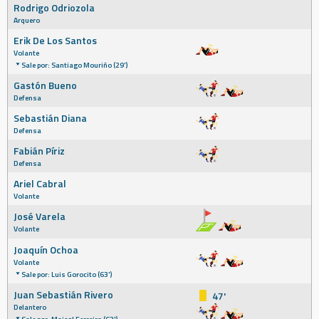
Rodrigo Odriozola
Arquero
Erik De Los Santos
Volante
Sale por: Santiago Mouriño (29')
Gastón Bueno
Defensa
Sebastián Diana
Defensa
Fabián Píriz
Defensa
Ariel Cabral
Volante
José Varela
Volante
Joaquín Ochoa
Volante
Sale por: Luis Gorocito (63')
Juan Sebastián Rivero
47'
Delantero