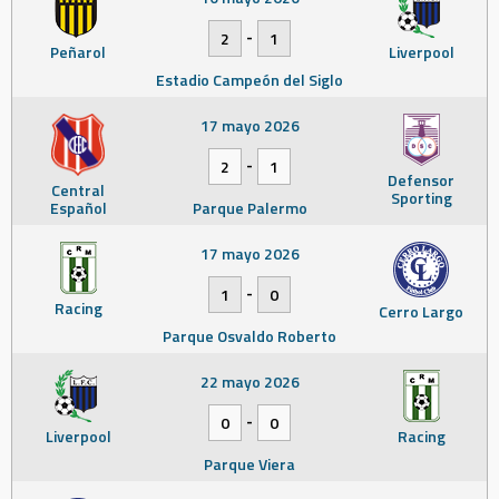
-
2
1
Peñarol
Liverpool
Estadio Campeón del Siglo
17 mayo 2026
-
2
1
Defensor
Central
Sporting
Español
Parque Palermo
17 mayo 2026
-
1
0
Racing
Cerro Largo
Parque Osvaldo Roberto
22 mayo 2026
-
0
0
Liverpool
Racing
Parque Viera