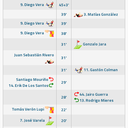
9. Diego Vera
45+3'
39'
3. Matías González
9. Diego Vera
39'
9. Diego Vera
38'
Gonzalo Jara
31'
Juan Sebastián Rivero
31'
11. Gastón Colman
31'
Santiago Mouriño
29'
14. Erik De Los Santos
44. Jairo Guerra
28'
13. Rodrigo Mieres
Tomás Verón Lupi
22'
7. José Varela
20'