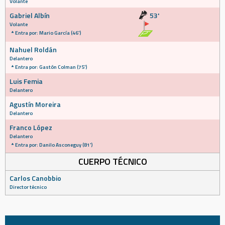
Volante
Gabriel Albín
53'
Volante
Entra por: Mario García (46')
Nahuel Roldán
Delantero
Entra por: Gastón Colman (75')
Luis Femia
Delantero
Agustín Moreira
Delantero
Franco López
Delantero
Entra por: Danilo Asconeguy (81')
CUERPO TÉCNICO
Carlos Canobbio
Director técnico