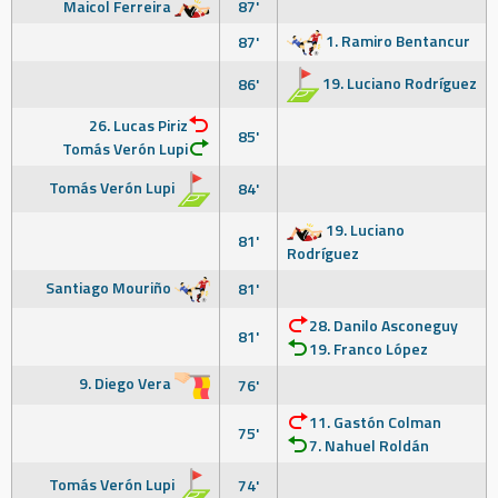
Maicol Ferreira
87'
1. Ramiro Bentancur
87'
19. Luciano Rodríguez
86'
26. Lucas Piriz
85'
Tomás Verón Lupi
Tomás Verón Lupi
84'
19. Luciano
81'
Rodríguez
Santiago Mouriño
81'
28. Danilo Asconeguy
81'
19. Franco López
9. Diego Vera
76'
11. Gastón Colman
75'
7. Nahuel Roldán
Tomás Verón Lupi
74'