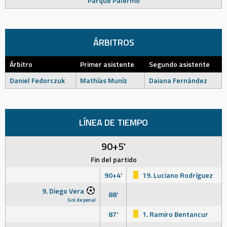
Parque Palermo
ÁRBITROS
Árbitro
Primer asistente
Segundo asistente
Daniel Fedorczuk
Mathías Muníz
Daiana Fernández
LÍNEA DE TIEMPO
90+5'
Fin del partido
90+4'
19. Luciano Rodríguez
9. Diego Vera
88'
Gol de penal
87'
1. Ramiro Bentancur