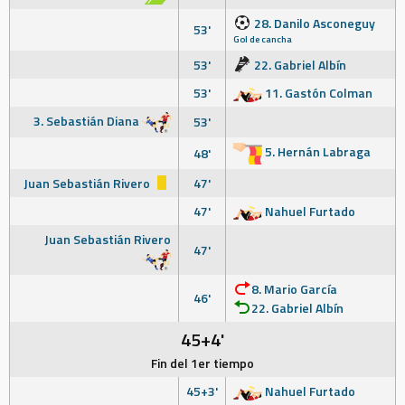
28. Danilo Asconeguy
53'
Gol de cancha
53'
22. Gabriel Albín
53'
11. Gastón Colman
3. Sebastián Diana
53'
5. Hernán Labraga
48'
Juan Sebastián Rivero
47'
47'
Nahuel Furtado
Juan Sebastián Rivero
47'
8. Mario García
46'
22. Gabriel Albín
45+4'
Fin del 1er tiempo
45+3'
Nahuel Furtado