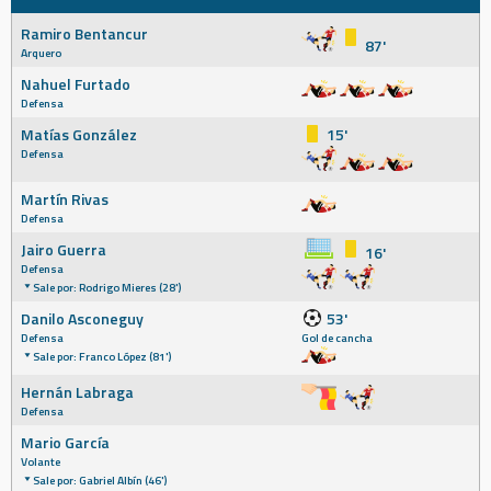
Ramiro Bentancur
87'
Arquero
Nahuel Furtado
Defensa
Matías González
15'
Defensa
Martín Rivas
Defensa
Jairo Guerra
16'
Defensa
Sale por: Rodrigo Mieres (28')
Danilo Asconeguy
53'
Defensa
Gol de cancha
Sale por: Franco López (81')
Hernán Labraga
Defensa
Mario García
Volante
Sale por: Gabriel Albín (46')