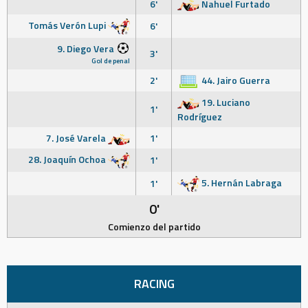
6'
Nahuel Furtado
Tomás Verón Lupi
6'
9. Diego Vera
3'
Gol de penal
2'
44. Jairo Guerra
19. Luciano
1'
Rodríguez
7. José Varela
1'
28. Joaquín Ochoa
1'
5. Hernán Labraga
1'
0'
Comienzo del partido
RACING