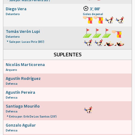
Sale por: Maicol Ferreira (63')
Diego Vera
3', 88'
Delantero
Goles de penal
Tomás Verón Lupi
Delantero
Sale por: Lucas Piriz (85')
SUPLENTES
Nicolás Marticorena
Arquero
Agustín Rodríguez
Defensa
Agustín Pereira
Defensa
Santiago Mouriño
Defensa
Entra por: Erik De Los Santos (29')
Gonzalo Aguilar
Defensa