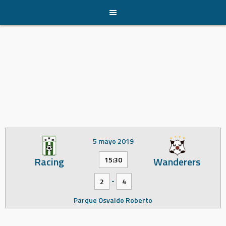
Skip
to
content
5 mayo 2019
Racing
Wanderers
15:30
-
2
4
Parque Osvaldo Roberto